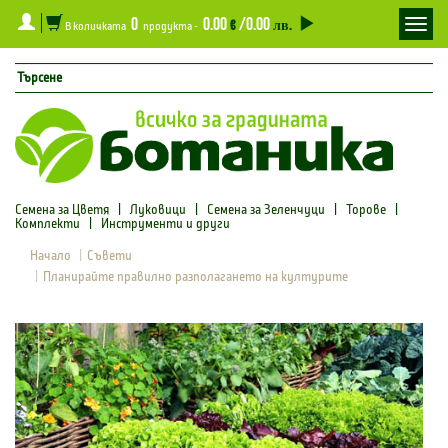
0
0.00
/0.00
Toggl
€
лв.
В количката
продукта -
navig
Семена за Цветя
|
Луковици
|
Семена за Зеленчуци
|
Торове
|
Комплекти
|
Инструменти и други
Начало
Съвети
Планирайте правилно разполагането на културите