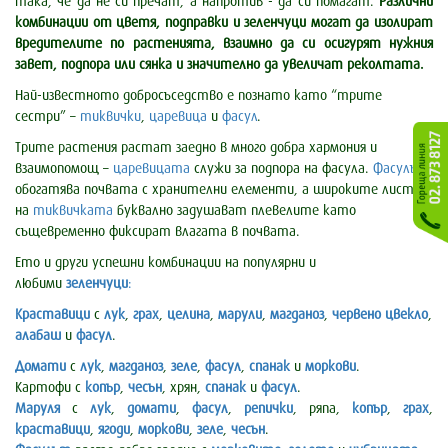
така, че да не си пречат, а напротив - да си помагат.
Различни
комбинации от цветя, подправки и зеленчуци могат да изолират
вредителите по растенията, взаимно да си осигурят нужния
завет, подпора или сянка и значително да увеличат реколтата.
Най-известното добросъседство е познато като “трите
сестри” –
тиквички
,
царевица
и
фасул
.
Трите растения растат заедно в много добра хармония и
взаимопомощ –
царевицата
служи за подпора на фасула.
Фасулът
обогатява почвата с хранителни елементи, а широките листа
на
тиквичката
буквално задушават плевелите като
същевременно фиксират влагата в почвата.
Ето и други успешни комбинации на популярни и
любими
зеленчуци
:
Краставици
с
лук
,
грах
,
целина
,
марули
,
магданоз
,
червено цвекло
,
алабаш
и
фасул
.
Домати
с
лук
,
магданоз
,
зеле
,
фасул
,
спанак
и
моркови
.
Картофи с
копър
,
чесън
, хрян,
спанак
и
фасул
.
Маруля
с
лук
,
домати
,
фасул
,
репички
, ряпа,
копър
,
грах
,
краставици
,
ягоди
,
моркови
,
зеле
,
чесън
.