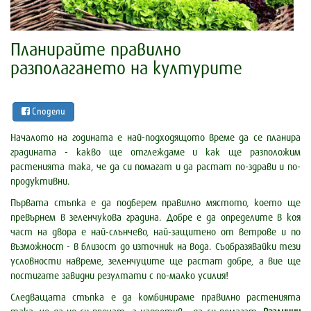
Планирайте правилно
разполагането на културите
Сподели
Началото на годината е най-подходящото време да се планира
градината - какво ще отглеждаме и как ще разположим
растенията така, че да си помагат и да растат по-здрави и по-
продуктивни.
Първата стъпка е да подберем правилно мястото, което ще
превърнем в зеленчукова градина. Добре е да определите в коя
част на двора е най-слънчево, най-защитено от ветрове и по
възможност - в близост до източник на вода. Съобразявайки тези
условности навреме, зеленчуците ще растат добре, а вие ще
постигате завидни резултати с по-малко усилия!
Следващата стъпка е да комбинираме правилно растенията