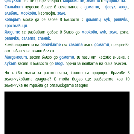
Фасулът
расте добре заедно с
морковите
,
зелето
и
чубрицата
.
Спанакът
чудесно вирее в съчетание с
домати
,
фасул
,
ягоди
,
алабаш
,
моркови,
картофи,
зеле
.
Копърът
може да се засее в близост с
домати
,
лук
,
репички
,
краставици
.
Ягодите
се развиват добре в близо до
моркови
,
лук
,
зеле
, ряпа,
репички
,
салата
,
спанак
.
Комбинирането на
репичките
със
салата
или с
домати
, предпазва
от инвазия на земни бълхи.
Магданозът
, засят близо до
домати
, ги пази от кафяво гниене, а
лукът
засят в близост до
ягоди
пречи за появата на сива плесен.
Но какво знаем за растенията, които са природни врагове в
зеленчуковата градина? В това видео ще разберете кои 10
зеленчука не трябва да отглеждате заедно!