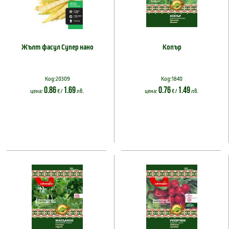
Жълт фасул Супер нано
Копър
Код:20309
Код:1840
0.86
1.69
0.76
1.49
цена:
€ /
лв.
цена:
€ /
лв.