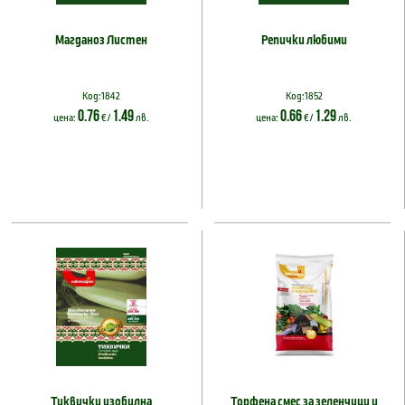
Магданоз Листен
Репички любими
Код:1842
Код:1852
0.76
1.49
0.66
1.29
цена:
€ /
лв.
цена:
€ /
лв.
Тиквички изобилна
Торфена смес за зеленчуци и