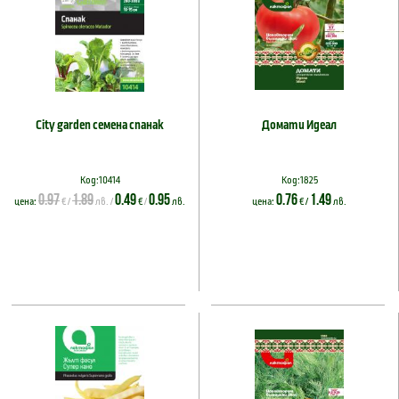
City garden семена спанак
Домати Идеал
Код:10414
Код:1825
0.97
1.89
0.49
0.95
0.76
1.49
цена:
€ /
лв. /
€
/
лв.
цена:
€ /
лв.