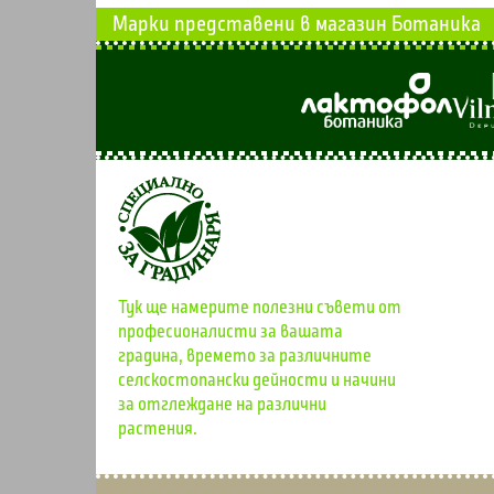
Марки представени в магазин Ботаника
Тук ще намерите полезни съвети от
професионалисти за вашата
градина, времето за различните
селскостопански дейности и начини
за отглеждане на различни
растения.