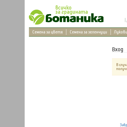
Семена за цветя
Семена за зеленчуци
Луков
Вход
В случ
получи
Забр