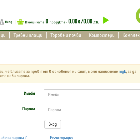
0
0.00
/0.00
€
лв.
Вход
В количката
продукта -
ици
Тревни площи
Торове и почви
Компостери
Компле
ай, че влизате за пръв път в обновения ни сайт, моля натиснете
тук
, за да
те нова парола.
Имейл
Парола
авена парола ?
Регистрация