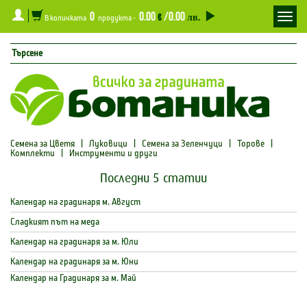
0
0.00
/0.00
Toggl
€
лв.
В количката
продукта -
navig
Семена за Цветя
|
Луковици
|
Семена за Зеленчуци
|
Торове
|
Комплекти
|
Инструменти и други
Последни 5 статии
Календар на градинаря м. Август
Сладкият път на меда
Календар на градинаря за м. Юли
Календар на градинаря за м. Юни
Календар на Градинаря за м. Май