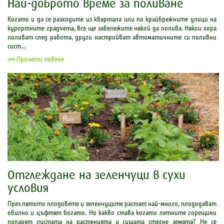
Най-доброто време за поливане
Когато и да се разходите из квартала или по крайбрежните улици на
курортните градчета, все ще забележите някой да полива. Някои хора
поливат след работа, други настройват автоматичните си поливни
сист...
>>> Прочети повече
Отглеждане на зеленчуци в сухи
условия
През лятото плодовете и зеленчуците растат най-много, плододават
обилно и цъфтят богато. Но какво става когато летните горещини
попарят листата на растенията и сушата стегне земята? Не се