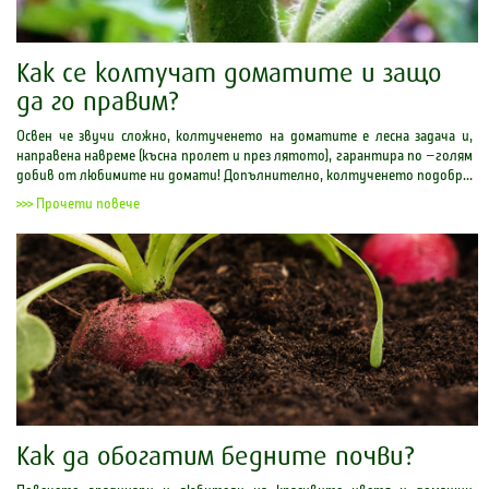
Как се колтучат доматите и защо
да го правим?
Освен че звучи сложно, колтученето на доматите е лесна задача и,
направена навреме (късна пролет и през лятото), гарантира по –голям
добив от любимите ни домати! Допълнително, колтученето подобр...
>>> Прочети повече
Как да обогатим бедните почви?