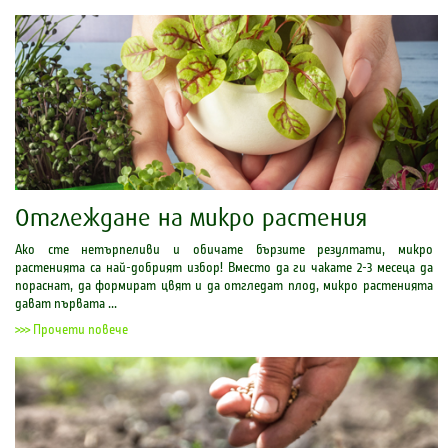
Отглеждане на микро растения
Ако сте нетърпеливи и обичате бързите резултати, микро
растенията са най-добрият избор! Вместо да ги чакате 2-3 месеца да
пораснат, да формират цвят и да отгледат плод, микро растенията
дават първата ...
>>> Прочети повече