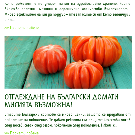
Кето режимът е популярен начин на здравословно хранене, което
включва полезни мазнини и ограничено количество въглехидрати.
Много ефективен начин да поддържате запасите си от кето зеленчуци
и по...
>>> Прочети повече
ОТГЛЕЖДАНЕ НА БЪЛГАРСКИ ДОМАТИ –
МИСИЯТА ВЪЗМОЖНА!
Старите Български сортове са много ценни, защото се предават от
поколение на поколение. Те дават реколта със същите качества посев
след посев, сезон след сезон, поколение след поколение. Някои с...
>>> Прочети повече