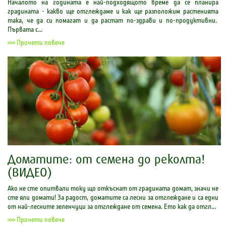
Началото на годината е най-подходящото време да се планира
градината - какво ще отглеждаме и как ще разположим растенията
така, че да си помагат и да растат по-здрави и по-продуктивни.
Първата с...
>>> Прочети повече
Доматите: от семена до реколта!
(ВИДЕО)
Ако не сте опитвали току що откъснат от градината домат, значи не
сте яли домати! За радост, доматите са лесни за отглеждане и са едни
от най-лесните зеленчуци за отглеждане от семена. Ето как да отгл...
>>> Прочети повече