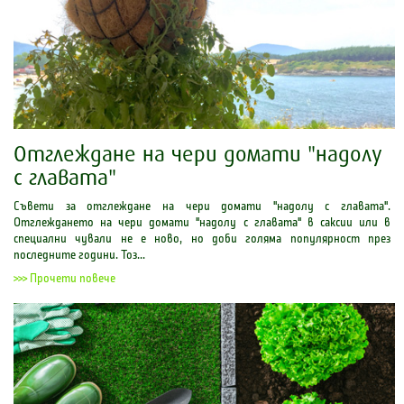
Отглеждане на чери домати "надолу
с главата"
Съвети за отглеждане на чери домати "надолу с главата".
Отглеждането на чери домати "надолу с главата" в саксии или в
специални чували не е ново, но доби голяма популярност през
последните години. Тоз...
>>> Прочети повече