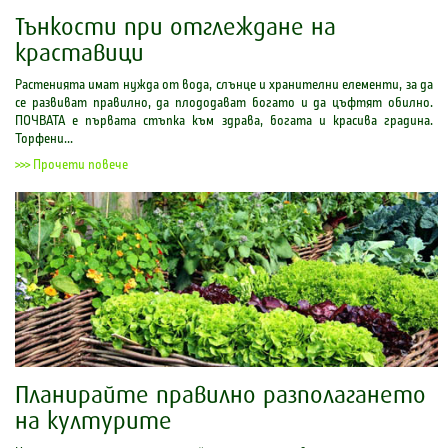
Тънкости при отглеждане на
краставици
Растенията имат нужда от вода, слънце и хранителни елементи, за да
се развиват правилно, да плододават богато и да цъфтят обилно.
ПОЧВАТА е първата стъпка към здрава, богата и красива градина.
Торфени...
>>> Прочети повече
Планирайте правилно разполагането
на културите