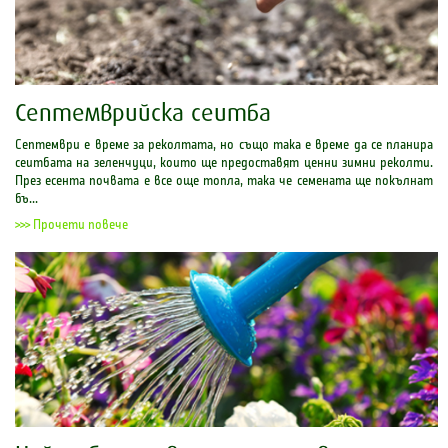
Септемврийска сеитба
Септември е време за реколтата, но също така е време да се планира
сеитбата на зеленчуци, които ще предоставят ценни зимни реколти.
През есента почвата е все още топла, така че семената ще покълнат
бъ...
>>> Прочети повече