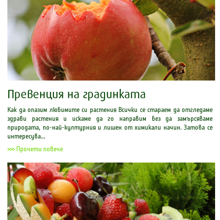
Превенция на градинката
Как да опазим любимите си растения Всички се стараем да отгледаме
здрави растения и искаме да го направим без да замърсяваме
природата, по-най-културния и лишен от химикали начин. Затова се
интересува...
>>> Прочети повече