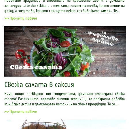
Повечето градинари и любители на красивите цветя и домашни
зеленчуци са се сблъсквали с тежката, глинеста почва, която лепне на
дъжд, а след това, когато слънцето пекне, се сбива като камък… Те...
>>> Прочети повече
Свежа салата в саксия
Няма нищо по-вкусно от споделената, домашно-отгледана свежа
салата! Различните сортове листни зеленчуци са прекрасна добавка
към всяко ястие и дълготраен източник на свежа продукция. Те се ...
>>> Прочети повече