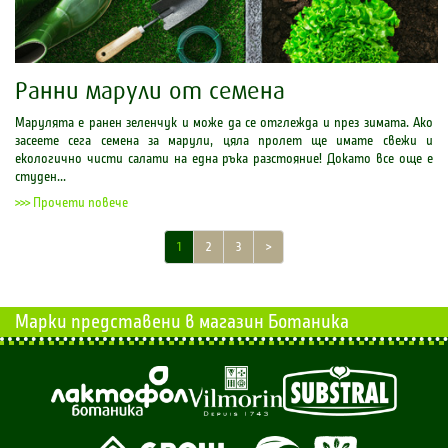
Ранни марули от семена
Марулята е ранен зеленчук и може да се отглежда и през зимата. Ако
засеете сега семена за марули, цяла пролет ще имате свежи и
екологично чисти салати на една ръка разстояние! Докато все още е
студен...
>>> Прочети повече
1
2
3
>
Марки представени в магазин Ботаника