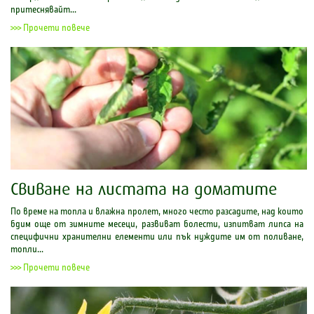
притеснявайт...
>>> Прочети повече
Свиване на листата на доматите
По време на топла и влажна пролет, много често разсадите, над които
бдим още от зимните месеци, развиват болести, изпитват липса на
специфични хранителни елементи или пък нуждите им от поливане,
топли...
>>> Прочети повече