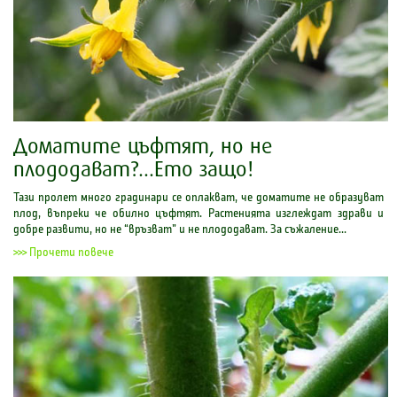
Доматите цъфтят, но не
плододават?...Ето защо!
Тази пролет много градинари се оплакват, че доматите не образуват
плод, въпреки че обилно цъфтят. Растенията изглеждат здрави и
добре развити, но не “връзват” и не плододават. За съжаление...
>>> Прочети повече