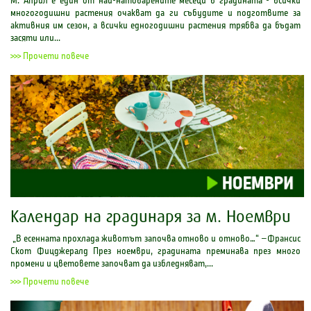
М. Април е един от най-натоварените месеци в градината - всички
многогодишни растения очакват да ги събудите и подготвите за
активния им сезон, а всички едногодишни растения трябва да бъдат
засяти или...
>>> Прочети повече
Календар на градинаря за м. Ноември
„В есенната прохлада животът започва отново и отново…“ –Франсис
Скот Фицджералд През ноември, градината преминава през много
промени и цветовете започват да избледняват,...
>>> Прочети повече