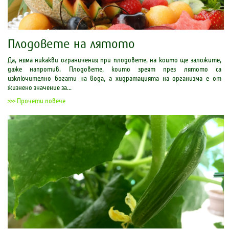
Плодовете на лятото
Да, няма никакви ограничения при плодовете, на които ще заложите,
даже напротив. Плодовете, които зреят през лятото са
изключително богати на вода, а хидратацията на организма е от
жизнено значение за...
>>> Прочети повече