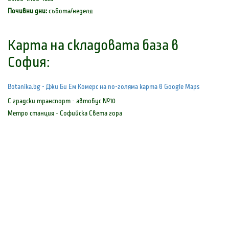
Почивни дни:
събота/неделя
Карта на складовата база в
София:
Botanika.bg - Джи Би Ем Комерс на по-голяма карта в Google Maps
С градски транспорт - автобус №10
Метро станция - Софийска Света гора