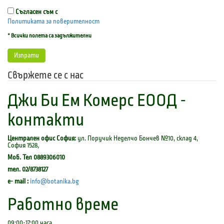
Съгласен съм с
Политиката за поверителност
* Всички полета са задължителни
Свържете се с нас
Джи Би Ем Комерс ЕООД -
контакти
Централен офис София:
ул. Поручик Неделчо Бончев №10, склад 4,
София 1528,
Моб. Тел 0889306010
тел. 02/8738127
e- mail :
info@botanika.bg
Работно време
09:00-17:00 часа