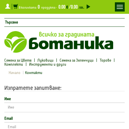
0
0.00
/0.00
Toggl
€
лв.
В количката
продукта -
navig
Семена за Цветя
|
Луковици
|
Семена за Зеленчуци
|
Торове
|
Комплекти
|
Инструменти и други
Начало
Контакти
Изпратете запитване:
Име
Email