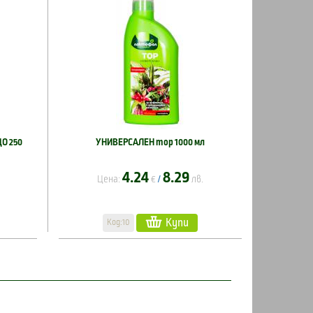
О 250
УНИВЕРСАЛЕН тор 1000 мл
4.24
8.29
Цена:
€
лв.
/
Купи
Код:10