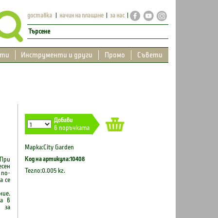
доставка
начин на плащане
за нас
кти
Инструменти и други
Промо
Съвети
Добави
в поръчката
Марка:City Garden
Код на артикула:10408
При
есен
Тегло:0.005 кг.
 по-
а се
ние.
ка в
 за