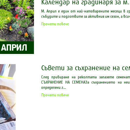
Календар на градинаря за м
М. Април е един от най-натоварените месеци в г
събудите и подготвите за активния им сезон, а вси
Прочети повече
Съвети за съхранение на с
След прибиране на реколтата запазете семена
СЪХРАНЕНИЕ НА СЕМЕНАЗа съхранението на неиз
определени г...
Прочети повече