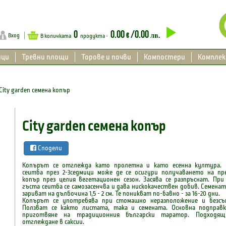
0
0.00
/0.00
€
лв.
Вход
В количката
продукта -
ици
Тревни площи
Торове и почви
Компостери
Компле
City garden семена копър
City garden семена копър
Сподели
Копърът се отглежда като пролетна и като есенна култура. 
сеитба през 2-3седмици може де се осигури получаването на пр
копър през целия вегетационен сезон. Засява се разпръснат. При
гъста сеитба се самозасенчва и дава нискокачествен добив. Семенат
зариват на дълбочина 1,5 - 2 см. Те поникват по-бавно - за 16-20 дни.
Копърът се употребява при стомашно неразположение и безсъ
Ползват се както листата, така и семената. Основна подправ
приготвяне на традиционния български таратор. Подходящ
отглеждане в саксии.