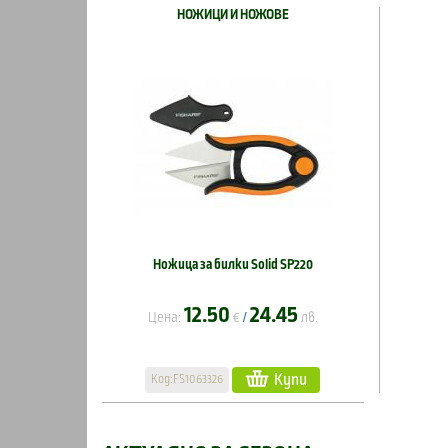
НОЖИЦИ И НОЖОВЕ
Ножица за билки Solid SP220
12.50
24.45
Цена:
€
лв.
/
Купи
Код:FS1063326