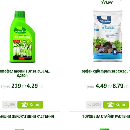
ХУМУС
ктофол течен ТОР за РАЗСАД
Торфен субстрат за разсади 
0,250л
2.19
4.29
4.49
8.79
Цена:
€
лв.
Цена:
€
лв.
/
/
Купи
Купи
Код:916
Код:9304
ЪНШНИ ДЕКОРАТИВНИ РАСТЕНИЯ
ТОРОВЕ ЗА СТАЙНИ РАСТЕН