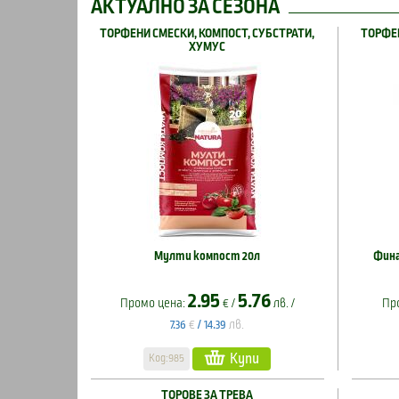
АКТУАЛНО ЗА СЕЗОНА
ТОРФЕНИ СМЕСКИ, КОМПОСТ, СУБСТРАТИ,
ТОРФЕН
ХУМУС
Мулти компост 20л
Фина
2.95
5.76
Промо цена:
€ /
лв. /
Пр
€
лв.
7.36
/
14.39
Купи
Код:985
ТОРОВЕ ЗА ТРЕВА