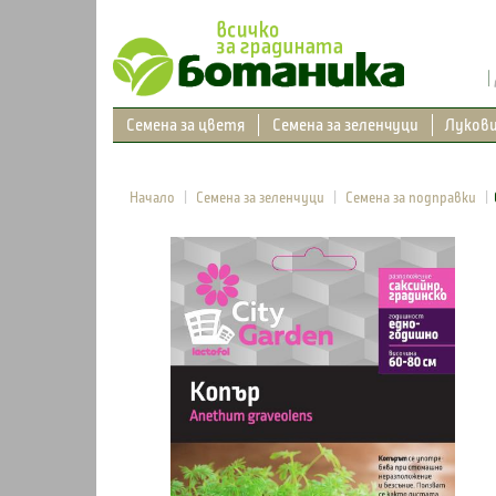
Семена за цветя
Семена за зеленчуци
Луков
Начало
Семена за зеленчуци
Семена за подправки