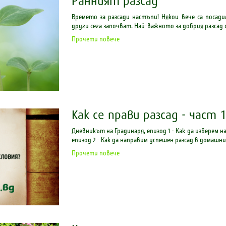
Ранният разсад
Времето за разсади настъпи! Някои вече са посад
други сега започват. Най-важното за добрия разсад 
Прочети повече
Как се прави разсад - част 
Дневникът на Градинаря, епизод 1 - Как да изберем
епизод 2 - Как да направим успешен разсад в домашни
Прочети повече