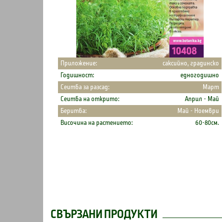
Приложение:
саксийно, градинско
Годишност:
едногодишно
Сеитба за разсад:
Март
Сеитба на открито:
Април - Май
Беритба:
Май - Ноември
Височина на растението:
60-80см.
СВЪРЗАНИ ПРОДУКТИ