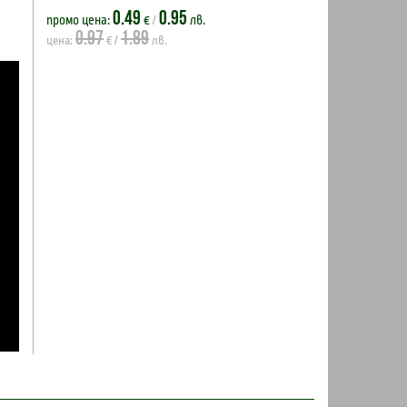
0.49
0.95
промо цена:
€
лв.
/
0.97
1.89
цена:
€ /
лв.