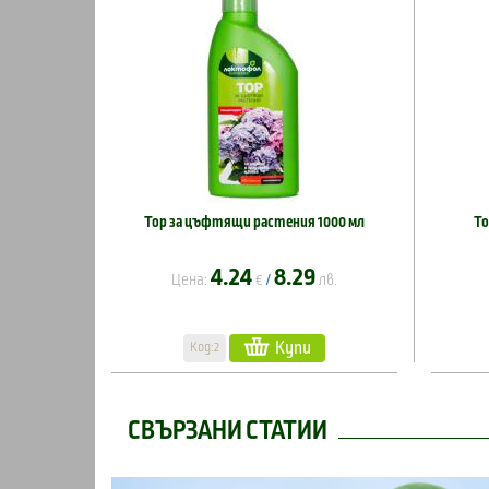
Тор за цъфтящи растения 1000 мл
То
4.24
8.29
Цена:
€
лв.
/
Купи
Код:2
СВЪРЗАНИ СТАТИИ