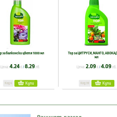
р за балконски цветя 1000 мл
Тор за ЦИТРУСИ, МАНГО, АВОКАД
мл
4.24
8.29
2.09
4.09
Цена:
€
лв.
Цена:
€
лв.
/
/
Купи
Купи
Код:6
Код:39