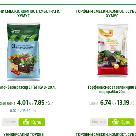
И СМЕСКИ, КОМПОСТ, СУБСТРАТИ,
ТОРФЕНИ СМЕСКИ, КОМПОСТ, СУБ
ХУМУС
ХУМУС
 почва за разсад СТЪПКА 3- 20 л.
Торфена смес за зеленчуци 
подправки 20 л
4.01
7.85
6.74
13.19
омо цена:
€ /
лв. /
Цена:
€
лв.
/
€
лв.
8.02
/
15.69
Купи
Купи
Код:989
Код:9333
УНИВЕРСАЛНИ ТОРОВЕ
ТОРФЕНИ СМЕСКИ, КОМПОСТ, СУБ