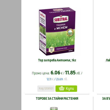
Тор за трева Антимъх, 1кг
Ла
6.06
11.85
Промо цена:
€ /
лв. /
€
лв.
12.11
/
23.69
Купи
Код:1208101
ТОРОВЕ ЗА СТАЙНИ РАСТЕНИЯ
ЗА В