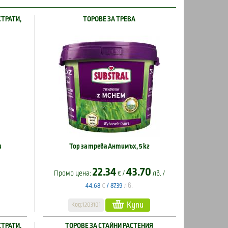
СТРАТИ,
ТОРОВЕ ЗА ТРЕВА
и
Тор за трева Антимъх, 5 кг
22.34
43.70
Промо цена:
€ /
лв. /
€
лв.
44.68
/
87.39
Купи
Код:1203101
СТРАТИ,
ТОРОВЕ ЗА СТАЙНИ РАСТЕНИЯ