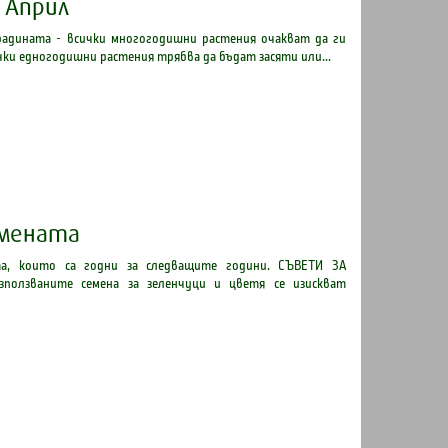
. Април
радината - всички многогодишни растения очакват да ги
чки едногодишни растения трябва да бъдат засяти или...
емената
та, които са годни за следващите години. СЪВЕТИ ЗА
ползваните семена за зеленчуци и цветя се изискват