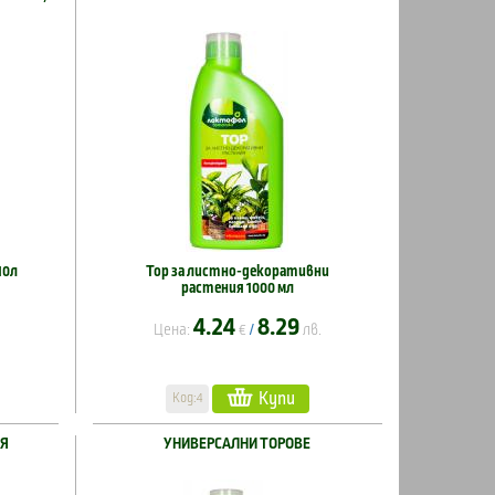
10л
Тор за листно-декоративни
растения 1000 мл
4.24
8.29
Цена:
€
лв.
/
Купи
Код:4
ИЯ
УНИВЕРСАЛНИ ТОРОВЕ