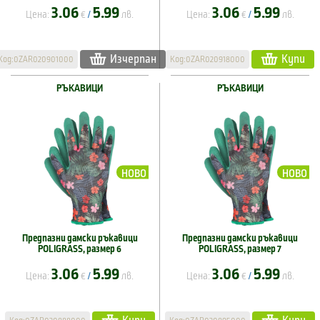
3.06
5.99
3.06
5.99
Цена:
€
лв.
Цена:
€
лв.
/
/
Изчерпан
Купи
Код:0ZAR020901000
Код:0ZAR020918000
РЪКАВИЦИ
РЪКАВИЦИ
НОВО
НОВО
Предпазни дамски ръкавици
Предпазни дамски ръкавици
POLIGRASS, размер 6
POLIGRASS, размер 7
3.06
5.99
3.06
5.99
Цена:
€
лв.
Цена:
€
лв.
/
/