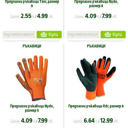
Предпазни ръкавици Tеni, размер
Предпазни ръкавици Nydo,
9
размер 8
2.55
4.99
4.09
7.99
Цена:
€
лв.
Цена:
€
лв.
/
/
Купи
Купи
Код:1HAR020468000
Код:1HAR020475000
РЪКАВИЦИ
РЪКАВИЦИ
Предпазни ръкавици Nydo,
Предпазни ръкавици Rdr, размер 8
размер 9
4.09
7.99
6.64
12.99
Цена:
€
лв.
Цена:
€
лв.
/
/