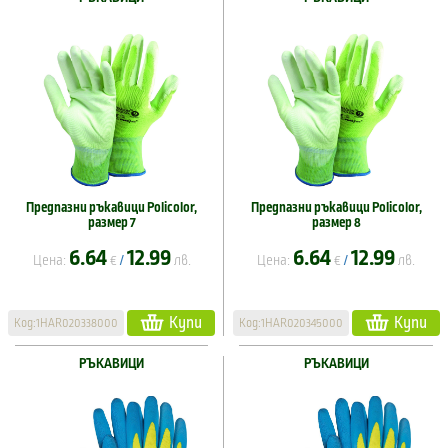
Предпазни ръкавици Policolor,
Предпазни ръкавици Policolor,
размер 7
размер 8
6.64
12.99
6.64
12.99
Цена:
€
лв.
Цена:
€
лв.
/
/
Купи
Купи
Код:1HAR020338000
Код:1HAR020345000
РЪКАВИЦИ
РЪКАВИЦИ