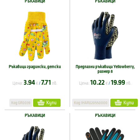
РЪКАВИЦИ
РЪКАВИЦИ
Ръкавици градински, детски
Предпазни ръкавици Yellowberry,
размер 8
3.94
7.71
10.22
19.99
Цена:
€
лв.
Цена:
€
лв.
/
/
Купи
Купи
Код:GR0039
Код:1HAR020550000
РЪКАВИЦИ
РЪКАВИЦИ