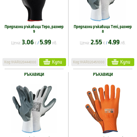
Предпазни ръкавици Tepo, размер
Предпазни ръкавици Tеni, размер
9
8
3.06
5.99
2.55
4.99
Цена:
€
лв.
Цена:
€
лв.
/
/
Купи
Купи
Код:1HAR020444000
Код:1HAR020451000
РЪКАВИЦИ
РЪКАВИЦИ