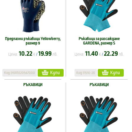
Предпазни ръкавици Yellowberry,
Ръкавици за разсаждане
размер 9
GARDENA, размер S
10.22
19.99
11.40
22.29
Цена:
€
лв.
Цена:
€
лв.
/
/
Купи
Купи
Код:1HAR020567000
Код:11510-20
РЪКАВИЦИ
РЪКАВИЦИ