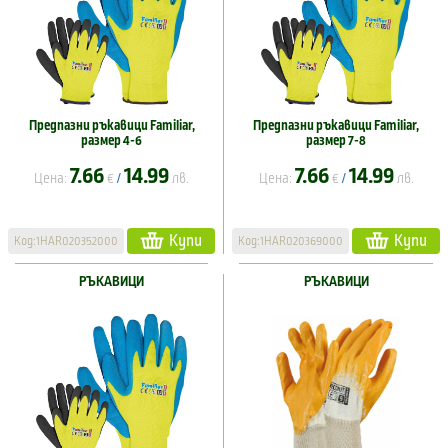
Предпазни ръкавици Familiar,
Предпазни ръкавици Familiar,
размер 4-6
размер 7-8
7.66
14.99
7.66
14.99
Цена:
€
лв.
Цена:
€
лв.
/
/
Купи
Купи
Код:1HAR020352000
Код:1HAR020369000
РЪКАВИЦИ
РЪКАВИЦИ