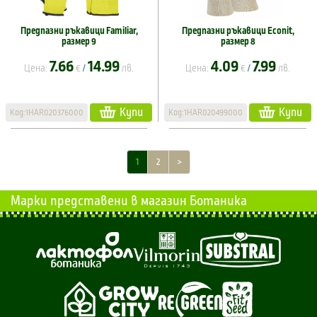
Предпазни ръкавици Familiar,
Предпазни ръкавици Econit,
размер 9
размер 8
7.66
14.99
4.09
7.99
Цена:
€
лв.
Цена:
€
лв.
/
/
Купи
Купи
Код:1HAR020376000
Код:1HAR020499000
1
2
>
Марки представени в магазин Ботаника