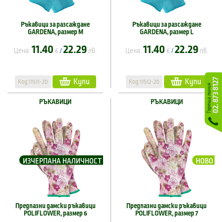
Ръкавици за разсаждане
Ръкавици за разсаждане
GARDENA, размер M
GARDENA, размер L
11.40
22.29
11.40
22.29
Цена:
€
лв.
Цена:
€
лв.
/
/
Купи
Купи
Код:11511-20
Код:11512-20
РЪКАВИЦИ
РЪКАВИЦИ
ИЗЧЕРПАНА НАЛИЧНОСТ
НОВО
Предпазни дамски ръкавици
Предпазни дамски ръкавици
POLIFLOWER, размер 6
POLIFLOWER, размер 7