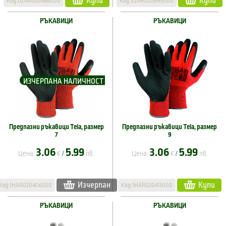
Купи
Купи
Код:0ZAR020888000
Код:0ZAR020895000
РЪКАВИЦИ
РЪКАВИЦИ
ИЗЧЕРПАНА НАЛИЧНОСТ
Предпазни ръкавици Tela, размер
Предпазни ръкавици Tela, размер
7
9
3.06
5.99
3.06
5.99
Цена:
€
лв.
Цена:
€
лв.
/
/
Изчерпан
Купи
Код:1HAR020406000
Код:1HAR020413000
РЪКАВИЦИ
РЪКАВИЦИ