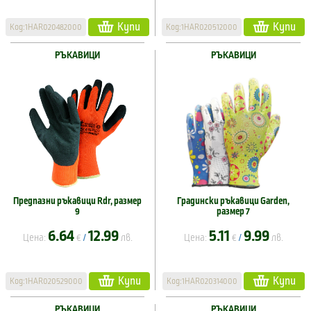
Купи
Купи
Код:1HAR020482000
Код:1HAR020512000
РЪКАВИЦИ
РЪКАВИЦИ
Предпазни ръкавици Rdr, размер
Градински ръкавици Garden,
9
размер 7
6.64
12.99
5.11
9.99
Цена:
€
лв.
Цена:
€
лв.
/
/
Купи
Купи
Код:1HAR020529000
Код:1HAR020314000
РЪКАВИЦИ
РЪКАВИЦИ