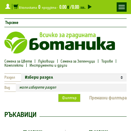
0
0.00
/0.00
Toggl
€
лв.
В количката
продукта -
navig
Семена за Цветя
|
Луковици
|
Семена за Зеленчуци
|
Торове
|
Комплекти
|
Инструменти и други
Раздел
моля изберете раздел
Вид
Премахни филтъра
Филтър
РЪКАВИЦИ