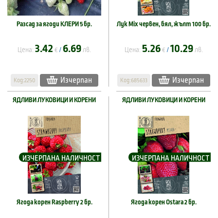
Разсад за ягоди КЛЕРИ 5 бр.
Лук Mix червен, бял, жълт 100 бр.
3.42
6.69
5.26
10.29
Цена:
€
лв.
Цена:
€
лв.
/
/
Изчерпан
Изчерпан
Код:2250
Код:685633
ЯДЛИВИ ЛУКОВИЦИ И КОРЕНИ
ЯДЛИВИ ЛУКОВИЦИ И КОРЕНИ
ИЗЧЕРПАНА НАЛИЧНОСТ
ИЗЧЕРПАНА НАЛИЧНОСТ
Ягода корен Raspberry 2 бр.
Ягода корен Ostara 2 бр.