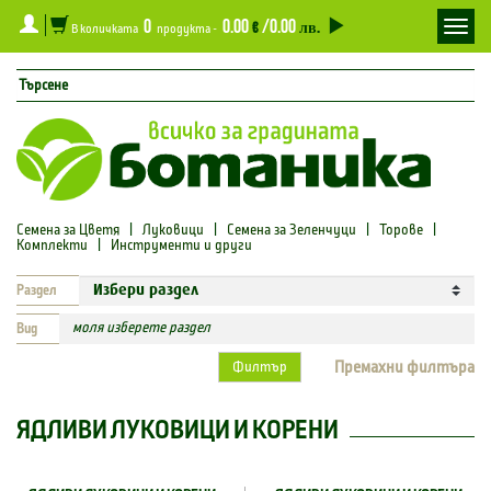
0
0.00
/0.00
Toggl
€
лв.
В количката
продукта -
navig
Семена за Цветя
|
Луковици
|
Семена за Зеленчуци
|
Торове
|
Комплекти
|
Инструменти и други
Раздел
моля изберете раздел
Вид
Премахни филтъра
Филтър
ЯДЛИВИ ЛУКОВИЦИ И КОРЕНИ