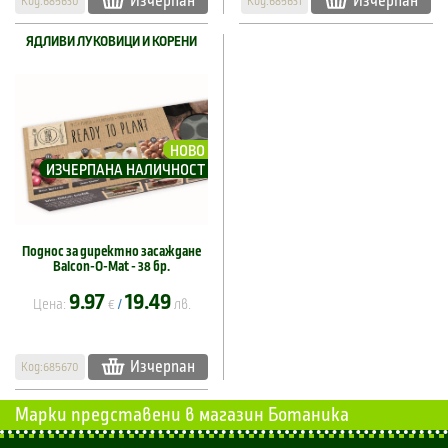
Изчерпан
Изчерпан
Код:685630
Код:685631
ЯДЛИВИ ЛУКОВИЦИ И КОРЕНИ
НОВО
ИЗЧЕРПАНА НАЛИЧНОСТ
Поднос за директно засаждане
Balcon-O-Mat - 38 бр.
9.97
19.49
Цена:
€
лв.
/
Изчерпан
Код:685670
Марки представени в магазин Ботаника