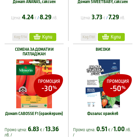
Домат ANANAS, саксиен
Домат SWEETBABY, саксиен
4.24
8.29
3.73
7.29
Цена:
€
лв.
Цена:
€
лв.
/
/
Купи
Купи
Код:f774
Код:f781
СЕМЕНА ЗА ДОМАТИ И
ВИСОКИ
ПАТЛАДЖАН
ПРОМОЦИЯ
ПРОМОЦИЯ
-30
-50
%
%
Домат CABOSSE F1 (оранжериен)
Физалис оранжев
6.83
13.36
0.51
1.00
Промо цена:
€ /
Промо цена:
€ /
лв.
лв. /
/