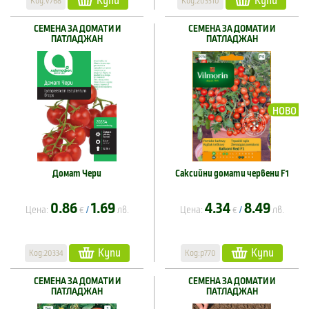
Купи
Купи
Код:v768
Код:203310
СЕМЕНА ЗА ДОМАТИ И
СЕМЕНА ЗА ДОМАТИ И
ПАТЛАДЖАН
ПАТЛАДЖАН
НОВО
Домат Чери
Саксийни домати червени F1
0.86
1.69
4.34
8.49
Цена:
€
лв.
Цена:
€
лв.
/
/
Купи
Купи
Код:20334
Код:p770
СЕМЕНА ЗА ДОМАТИ И
СЕМЕНА ЗА ДОМАТИ И
ПАТЛАДЖАН
ПАТЛАДЖАН