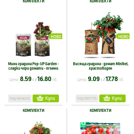
КОМПЛЕКТИ
КОМПЛЕКТИ
НОВО
НОВО
Мини градина Pop-UP Garden -
Висяща градина - домат Minibel,
сладки чери домати - тъмни
храстовиден
8.59
16.80
9.09
17.78
Цена:
€
лв.
Цена:
€
лв.
/
/
Купи
Купи
Код:18046230
Код:18017175
КОМПЛЕКТИ
КОМПЛЕКТИ