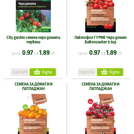
City garden семена чери домати
Лактофол ГУРМЕ Чери домат
червени
Balkonzauber 0.5гр
0.97
1.89
0.97
1.89
Цена:
€
лв.
Цена:
€
лв.
/
/
Купи
Купи
Код:10419
Код:10354
СЕМЕНА ЗА ДОМАТИ И
СЕМЕНА ЗА ДОМАТИ И
ПАТЛАДЖАН
ПАТЛАДЖАН