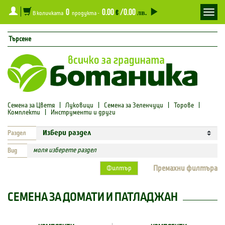
0
0.00
/0.00
Toggl
€
лв.
В количката
продукта -
navig
Семена за Цветя
|
Луковици
|
Семена за Зеленчуци
|
Торове
|
Комплекти
|
Инструменти и други
Раздел
моля изберете раздел
Вид
Премахни филтъра
Филтър
СЕМЕНА ЗА ДОМАТИ И ПАТЛАДЖАН