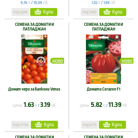
€
лв.
€
лв.
9.76
/
19.09
1.02
/
1.99
Купи
Купи
Код:pp68
Код:9469
СЕМЕНА ЗА ДОМАТИ И
СЕМЕНА ЗА ДОМАТИ И
ПАТЛАДЖАН
ПАТЛАДЖАН
НОВО
НОВО
Домат чери за балкони Venus
Домати Corazon F1
1.63
3.19
5.82
11.39
Цена:
€
лв.
Цена:
€
лв.
/
/
Купи
Купи
Код:v7764
Код:p773
СЕМЕНА ЗА ДОМАТИ И
СЕМЕНА ЗА ДОМАТИ И