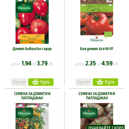
Домат Биволско сърце
Био домат Ace 55 VF
1.94
3.79
2.35
4.59
Цена:
€
лв.
Цена:
€
лв.
/
/
Купи
Купи
Код:v766
Код:v997
СЕМЕНА ЗА ДОМАТИ И
СЕМЕНА ЗА ДОМАТИ И
ПАТЛАДЖАН
ПАТЛАДЖАН
ОЧАКВАЙТЕ СКОРО