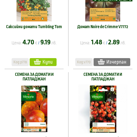
Саксийни домати Tumbling Tom
Домат Noire de Crimme V7772
4.70
9.19
1.48
2.89
Цена:
€
лв.
Цена:
€
лв.
/
/
Купи
Изчерпан
Код:p778
Код:v770
СЕМЕНА ЗА ДОМАТИ И
СЕМЕНА ЗА ДОМАТИ И
ПАТЛАДЖАН
ПАТЛАДЖАН