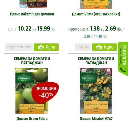
Промо пакет Чери домати
Домат Vilma (чери на клонка)
10.22
19.99
1.38
2.69
Цена:
€
лв.
Промо цена:
€ /
лв. /
/
€
лв.
2.30
/
4.49
Купи
Купи
Код:promoCherry
Код:v769
СЕМЕНА ЗА ДОМАТИ И
СЕМЕНА ЗА ДОМАТИ И
ПАТЛАДЖАН
ПАТЛАДЖАН
ПРОМОЦИЯ
-40
%
Домат Green Zebra
Домат Mirabell V767