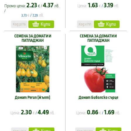
2.23
4.37
1.63
3.19
Промо цена:
€ /
лв.
Цена:
€
лв.
/
/
€
лв.
3.73
/
7.29
Купи
Купи
Код:p776
Код:v791
СЕМЕНА ЗА ДОМАТИ И
СЕМЕНА ЗА ДОМАТИ И
ПАТЛАДЖАН
ПАТЛАДЖАН
Домат Perun (жълт)
Домат Биволско сърце
2.30
4.49
0.86
1.69
Цена:
€
лв.
Цена:
€
лв.
/
/