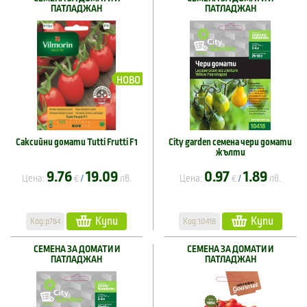
ПАТЛАДЖАН
ПАТЛАДЖАН
НОВО
Саксийни домати Tutti Frutti F1
City garden семена чери домати
жълти
9.76
19.09
0.97
1.89
Цена:
€
лв.
Цена:
€
лв.
/
/
Купи
Купи
Код:p784
Код:10418
СЕМЕНА ЗА ДОМАТИ И
СЕМЕНА ЗА ДОМАТИ И
ПАТЛАДЖАН
ПАТЛАДЖАН