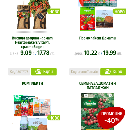
НОВО
НОВО
Висяща градина - домат
Промо пакет Домати
Heartbreakers Vita F1,
храстовиден
9.09
17.78
10.22
19.99
Цена:
€
лв.
Цена:
€
лв.
/
/
Купи
Купи
Код:18017178
Код:promoTomato
КОМПЛЕКТИ
СЕМЕНА ЗА ДОМАТИ И
ПАТЛАДЖАН
ПРОМОЦИЯ
НОВО
-40
%