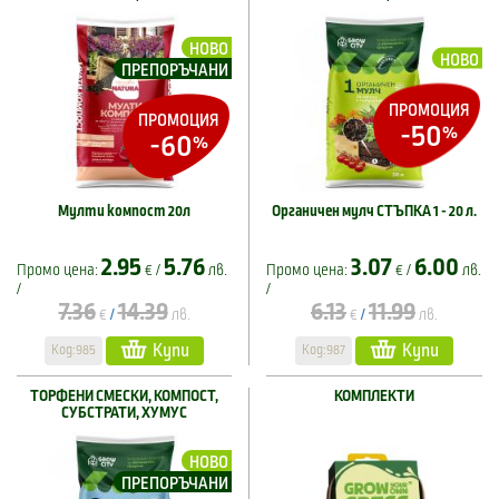
НОВО
НОВО
ПРЕПОРЪЧАНИ
ПРОМОЦИЯ
ПРОМОЦИЯ
-50
%
-60
%
Мулти компост 20л
Органичен мулч СТЪПКА 1 - 20 л.
2.95
5.76
3.07
6.00
Промо цена:
€ /
лв.
Промо цена:
€ /
лв.
/
/
7.36
14.39
6.13
11.99
€
лв.
€
лв.
/
/
Купи
Купи
Код:985
Код:987
ТОРФЕНИ СМЕСКИ, КОМПОСТ,
КОМПЛЕКТИ
СУБСТРАТИ, ХУМУС
НОВО
ПРЕПОРЪЧАНИ