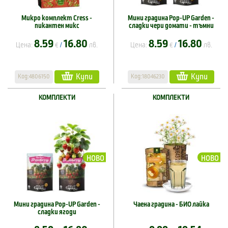
Микро комплект Cress -
Мини градина Pop-UP Garden -
пикантен микс
сладки чери домати - тъмни
8.59
16.80
8.59
16.80
Цена:
€
лв.
Цена:
€
лв.
/
/
Купи
Купи
Код:4806150
Код:18046230
КОМПЛЕКТИ
КОМПЛЕКТИ
НОВО
НОВО
Мини градина Pop-UP Garden -
Чаена градина - БИО лайка
сладки ягоди