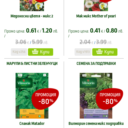
Медоносни цветя - микс 2
Мак микс Mother of pearl
0.61
1.20
0.41
0.80
Промо цена:
€ /
лв.
Промо цена:
€ /
лв.
/
/
3.06
5.99
2.04
3.99
€
лв.
€
лв.
/
/
Купи
Купи
Код:v256
Код:v1913
МАРУЛИ & ЛИСТНИ ЗЕЛЕНЧУЦИ
СЕМЕНА ЗА ПОДПРАВКИ
ПРОМОЦИЯ
ПРОМОЦИЯ
-80
-80
%
%
Спанак Matador
Вилморин семена микс подправки