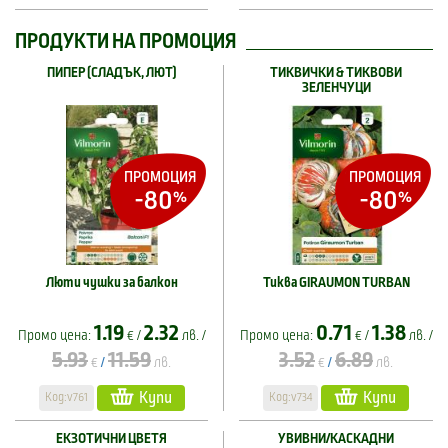
ПРОДУКТИ НА ПРОМОЦИЯ
ПИПЕР (СЛАДЪК, ЛЮТ)
ТИКВИЧКИ & ТИКВОВИ
ЗЕЛЕНЧУЦИ
ПРОМОЦИЯ
ПРОМОЦИЯ
-80
-80
%
%
Люти чушки за балкон
Тиква GIRAUMON TURBAN
1.19
2.32
0.71
1.38
Промо цена:
€ /
лв. /
Промо цена:
€ /
лв. /
5.93
11.59
3.52
6.89
€
лв.
€
лв.
/
/
Купи
Купи
Код:v761
Код:v734
ЕКЗОТИЧНИ ЦВЕТЯ
УВИВНИ/КАСКАДНИ