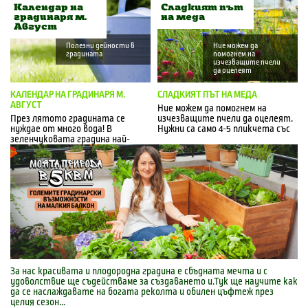
Календар на
Сладкият път
градинаря м.
на меда
Август
Полезни дейности в
Ние можем да
градината
помогнем на
изчезващите пчели
да оцелеят
КАЛЕНДАР НА ГРАДИНАРЯ М.
СЛАДКИЯТ ПЪТ НА МЕДА
АВГУСТ
Ние можем да помогнем на
През лятото градината се
изчезващите пчели да оцелеят.
нуждае от много вода! В
Нужни са само 4-5 пликчета със
зеленчуковата градина най-
семена за медоносни растения, 1
много грижи създава зреещата
цветна трева и градината на
реколта. Все по-често трябва
пчеларя се преобразява само за 3
да...
месеца. Така пчелите събират
цветен прашец по-бързо и по-
лесно от всякога.
За нас красивата и плодородна градина е сбъдната мечта и с
удоволствие ще съдействаме за създаването и.Тук ще научите как
да се наслаждавате на богата реколта и обилен цъфтеж през
целия сезон...