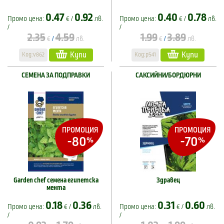
0.47
0.92
0.40
0.78
Промо цена:
€ /
лв.
Промо цена:
€ /
лв.
/
/
2.35
4.59
1.99
3.89
€
лв.
€
лв.
/
/
Купи
Купи
Код:v862
Код:p541
СЕМЕНА ЗА ПОДПРАВКИ
САКСИЙНИ/БОРДЮРНИ
ПРОМОЦИЯ
ПРОМОЦИЯ
-80
-70
%
%
Garden chef семена египетска
Здравец
мента
0.18
0.36
0.31
0.60
Промо цена:
€ /
лв.
Промо цена:
€ /
лв.
/
/