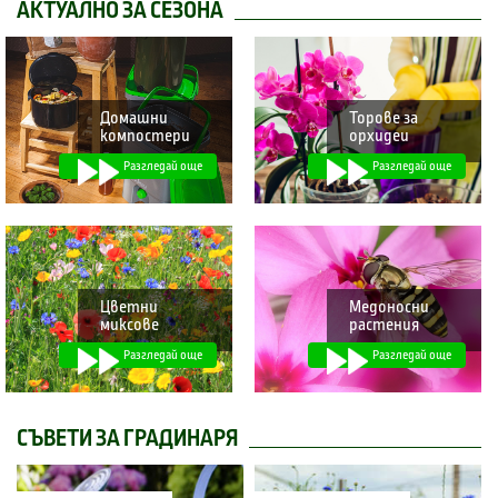
АКТУАЛНО ЗА СЕЗОНА
Домашни
Торове за
компостери
орхидеи
Разгледай още
Разгледай още
Цветни
Медоносни
миксове
растения
Разгледай още
Разгледай още
СЪВЕТИ ЗА ГРАДИНАРЯ