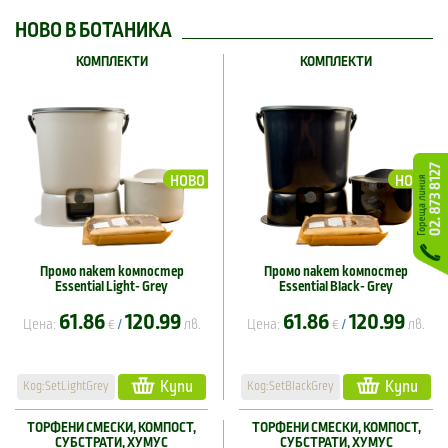
НОВО В БОТАНИКА
КОМПЛЕКТИ
КОМПЛЕКТИ
НОВО
НОВО
Промо пакет компостер
Промо пакет компостер
Еssential Light- Grey
Еssential Black- Grey
61.86
120.99
61.86
120.99
Цена:
€
лв.
Цена:
€
лв.
/
/
Купи
Купи
Код:SetLightGrey
Код:SetBlackGrey
ТОРФЕНИ СМЕСКИ, КОМПОСТ,
ТОРФЕНИ СМЕСКИ, КОМПОСТ,
СУБСТРАТИ, ХУМУС
СУБСТРАТИ, ХУМУС