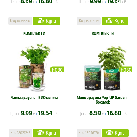
8.59
16.80
9.99
19.54
Цена:
€
лв.
Цена:
€
лв.
/
/
Купи
Купи
Код:18046210
Код:18027249
КОМПЛЕКТИ
КОМПЛЕКТИ
НОВО
НОВО
Чаена градина - БИО мента
Мини градина Pop-UP Garden -
босилек
9.99
19.54
8.59
16.80
Цена:
€
лв.
Цена:
€
лв.
/
/
Купи
Купи
Код:18027243
Код:18046270