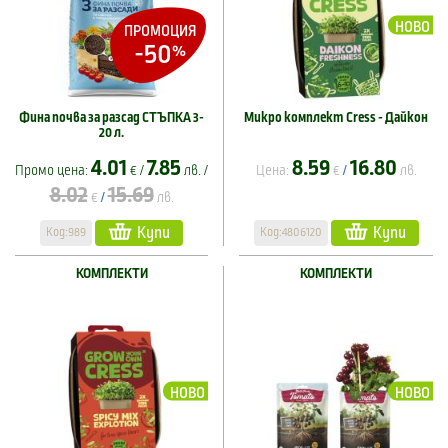
НОВО
ПРОМОЦИЯ
-50
%
Фина почва за разсад СТЪПКА 3-
Микро комплект Cress - Дайкон
20 л.
4.01
7.85
8.59
16.80
Промо цена:
€ /
лв. /
Цена:
€
лв.
/
8.02
15.69
€
лв.
/
Купи
Купи
Код:989
Код:4806120
КОМПЛЕКТИ
КОМПЛЕКТИ
НОВО
НОВО