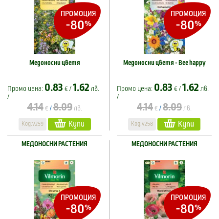
ПРОМОЦИЯ
ПРОМОЦИЯ
-80
-80
%
%
Медоносни цветя
Медоносни цветя - Bee happy
0.83
1.62
0.83
1.62
Промо цена:
€ /
лв.
Промо цена:
€ /
лв.
/
/
4.14
8.09
4.14
8.09
€
лв.
€
лв.
/
/
Купи
Купи
Код:v259
Код:v258
МЕДОНОСНИ РАСТЕНИЯ
МЕДОНОСНИ РАСТЕНИЯ
ПРОМОЦИЯ
ПРОМОЦИЯ
-80
-80
%
%