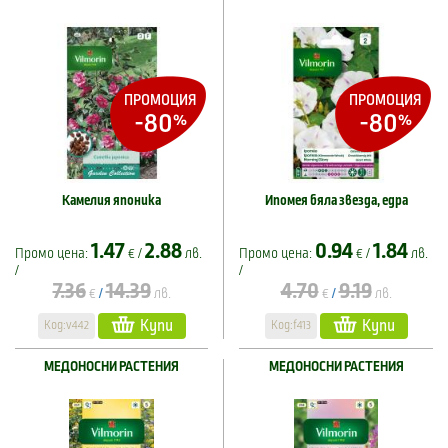
ПРОМОЦИЯ
ПРОМОЦИЯ
-80
-80
%
%
Камелия японика
Ипомея бяла звезда, едра
1.47
2.88
0.94
1.84
Промо цена:
€ /
лв.
Промо цена:
€ /
лв.
/
/
7.36
14.39
4.70
9.19
€
лв.
€
лв.
/
/
Купи
Купи
Код:v442
Код:f413
МЕДОНОСНИ РАСТЕНИЯ
МЕДОНОСНИ РАСТЕНИЯ