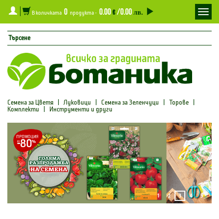
0
0.00
/0.00
Toggl
€
лв.
В количката
продукта -
navig
Семена за Цветя
|
Луковици
|
Семена за Зеленчуци
|
Торове
|
Комплекти
|
Инструменти и други
1
2
3
4
5