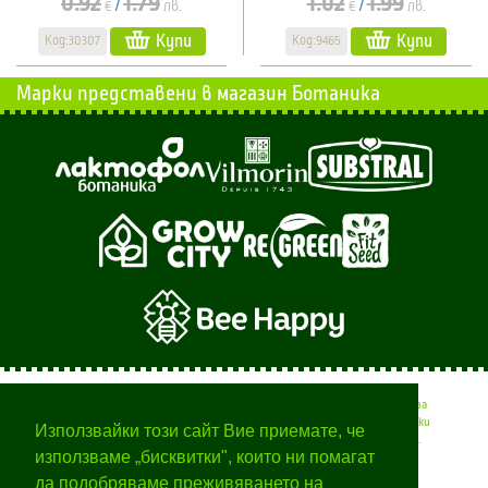
0.92
1.79
1.02
1.99
€
лв.
€
лв.
/
/
Купи
Купи
Код:30307
Код:9465
Марки представени в магазин Ботаника
Тук ще намерите полезни съвети от професионалисти за
вашата градина, времето за различните селскостопански
Използвайки този сайт Вие приемате, че
дейности и начини за отглеждане на различни растения.
използваме „бисквитки", които ни помагат
да подобряваме преживяването на