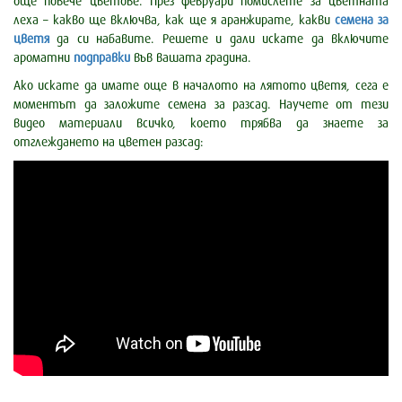
още повече цветове. През февруари помислете за цветната
леха – какво ще включва, как ще я аранжирате, какви
семена за
цветя
да си набавите. Решете и дали искате да включите
ароматни
подправки
във вашата градина.
Ако искате да имате още в началото на лятото цветя, сега е
моментът да заложите семена за разсад. Научете от тези
видео материали всичко, което трябва да знаете за
отглеждането на цветен разсад: