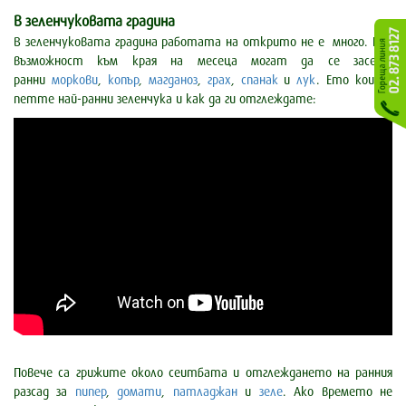
В зеленчуковата градина
В зеленчуковата градина работата на открито не e много. При
възможност към края на месеца могат да се засеят
ранни
моркови
,
копър
,
магданоз
,
грах
,
спанак
и
лук
. Ето кои са
петте най-ранни зеленчука и как да ги отглеждате:
Повече са грижите около сеитбата и отглеждането на ранния
разсад за
пипер
,
домати
,
патладжан
и
зеле
. Ако времето не