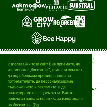
Тук ще намерите полезни съвети от професионалисти за
вашата градина, времето за различните селскостопански
Използвайки този сайт Вие приемате, че
дейности и начини за отглеждане на различни растения.
използваме „бисквитки", които ни помагат
да подобряваме преживяването на
потребителите, да персонализираме
съдържанието и рекламите, и да
КЛИЕНТСКИ ЦЕНТЪР
ЗА БОТАНИКА
МОЯТ ПРОФИЛ
анализираме посещаемостта. Вижте
Условия за ползване
За нас
Вход
повече за нашата политика за използване
Как да пазарувате
За Марките
Регистрация
Плащане и доставка
Партньорство
на бисквитки.
Тук
Новини
Контакти