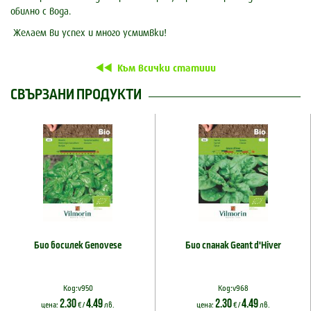
обилно с вода.
Желаем ви успех и много усмимвки!
Към всички статиии
СВЪРЗАНИ ПРОДУКТИ
Био босилек Genovese
Био спанак Geant d'Hiver
Код:v950
Код:v968
2.30
4.49
2.30
4.49
цена:
€ /
лв.
цена:
€ /
лв.