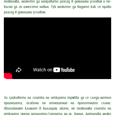
позволява, можете да направите разсад в домашни условия и по-
късно да го изнесете навън. Тук можете да видите как се прави
разсад в домашни условия:
За сроковете на сеитба на открито трябва да се следи метео
прогнозата, особено по отношение на пролетните слани.
Обичайният климат в България, обаче, не позволява сеитба на
открито преди началото/средата на м. Април. Дотогава може