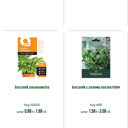
Босилек италиански
Босилек с големи листа V504
Код:202020
Код:v505
0.86
1.69
1.58
3.09
цена:
€ /
лв.
цена:
€ /
лв.