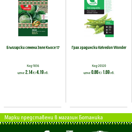
Български семена Зеле Кьосе 17
Грах градински Kelvedon Wonder
Код:1836
Код:20320
2.14
4.19
0.86
1.69
цена:
€ /
лв.
цена:
€ /
лв.
Марки представени в магазин Ботаника