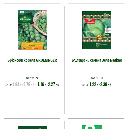
Брюкселско зеле GROENINGER
Български семена Зеле Балкан
Код:v824
Код:9300
1.94
3.79
1.16
2.27
1.22
2.39
цена:
€ /
лв. /
€
/
лв.
цена:
€ /
лв.