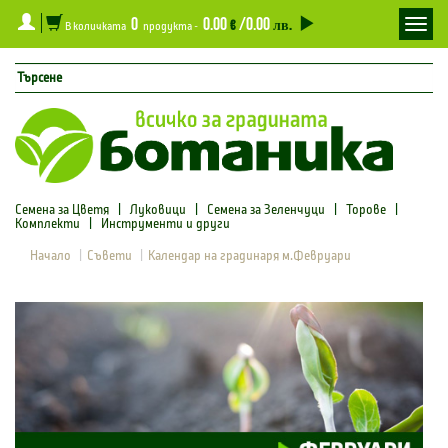
0
0.00
/0.00
Toggl
€
лв.
В количката
продукта -
navig
Семена за Цветя
|
Луковици
|
Семена за Зеленчуци
|
Торове
|
Комплекти
|
Инструменти и други
Начало
Съвети
Календар на градинаря м.Февруари