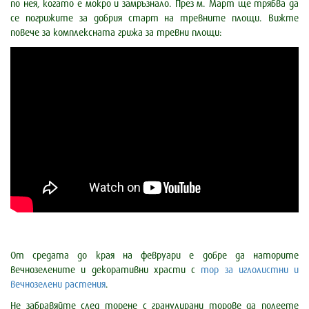
по нея, когато е мокро и замръзнало. През м. Март ще трябва да
се погрижите за добрия старт на тревните площи. Вижте
повече за комплексната грижа за тревни площи:
От средата до края на февруари е добре да наторите
вечнозелените и декоративни храсти с
тор за иглолистни и
вечнозелени растения
.
Не забравяйте след торене с гранулирани торове да полеете