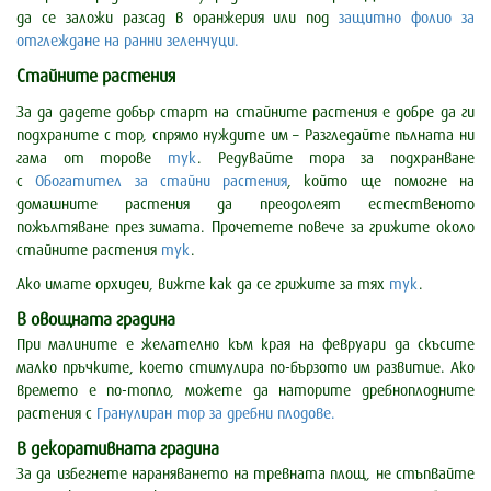
да се заложи разсад в оранжерия или под
защитно фолио за
отглеждане на ранни зеленчуци.
Стайните растения
За да дадете добър старт на стайните растения е добре да ги
подхраните с тор, спрямо нуждите им – Разгледайте пълната ни
гама от торове
тук
. Редувайте тора за подхранване
с
Обогатител за стайни растения
, който ще помогне на
домашните растения да преодолеят естественото
пожълтяване през зимата. Прочетете повече за грижите около
стайните растения
тук
.
Ако имате орхидеи, вижте как да се грижите за тях
тук
.
В овощната градина
При малините е желателно към края на февруари да скъсите
малко пръчките, което стимулира по-бързото им развитие. Ако
времето е по-топло, можете да наторите дребноплодните
растения с
Гранулиран тор за дребни плодове.
В декоративната градина
За да избегнете нараняването на тревната площ, не стъпвайте