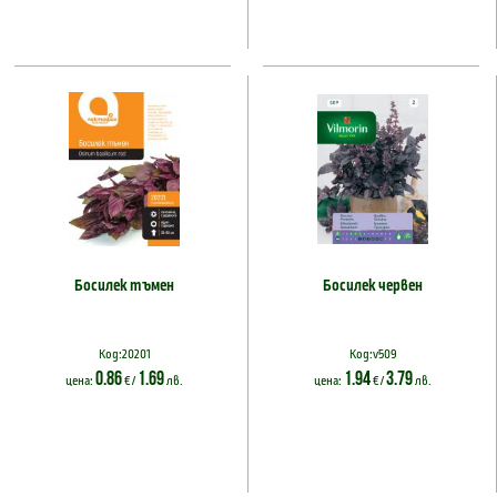
Босилек тъмен
Босилек червен
Код:20201
Код:v509
0.86
1.69
1.94
3.79
цена:
€ /
лв.
цена:
€ /
лв.