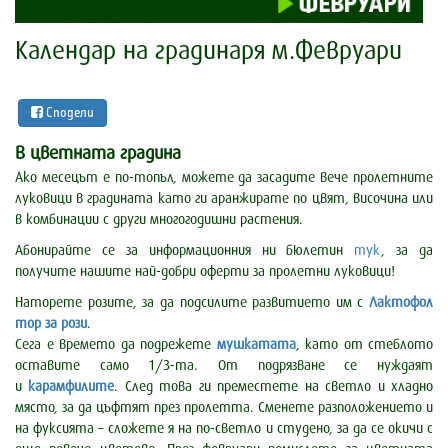
Календар на градинаря м.Февруари
Сподели
В цветната градина
Ако месецът е по-топъл, можете да засадите вече пролетните
луковици в градината като ги аранжирате по цвят, височина или
в комбинации с други многогодишни растения.
Абонирайте се за информационния ни бюлетин
тук
, за да
получите нашите най-добри оферти за пролетни луковици!
Наторете розите, за да подсилите развитието им с
Лактофол
тор за рози
.
Сега е времето да подрежете
мушкатата
, като от стеблото
оставите само 1/3-та. От подрязване се нуждаят
и
карамфилите
. След това ги преместете на светло и хладно
място, за да цъфтят през пролетта. Сменете разположението и
на фуксията – сложете я на по-светло и студено, за да се окичи с