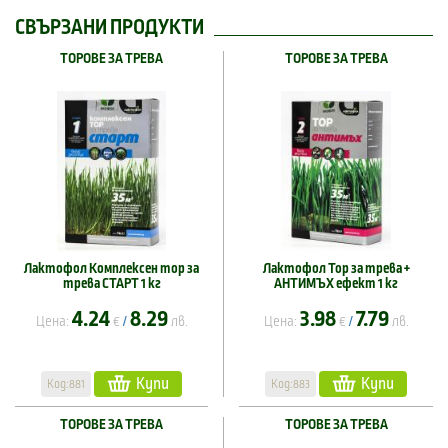
СВЪРЗАНИ ПРОДУКТИ
ТОРОВЕ ЗА ТРЕВА
ТОРОВЕ ЗА ТРЕВА
Лактофол Комплексен тор за
Лактофол Тор за трева +
трева СТАРТ 1 кг
АНТИМЪХ ефект 1 кг
4.24
8.29
3.98
7.79
Цена:
€
лв.
Цена:
€
лв.
/
/
Купи
Купи
Код:881
Код:883
ТОРОВЕ ЗА ТРЕВА
ТОРОВЕ ЗА ТРЕВА