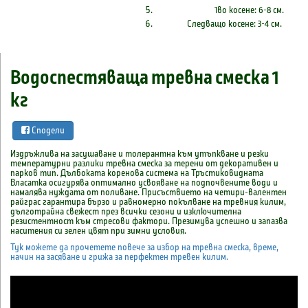
1во косене: 6-8 см.
Следващо косене: 3-4 см.
Водоспестяваща тревна смеска 1
кг
Сподели
Издръжлива на засушаване и толерантна към утъпкване и резки
температурни разлики тревна смеска за терени от декоративен и
парков тип. Дълбоката коренова система на Тръстиковидната
Власатка осигурява оптимално усвояване на подпочвените води и
намалява нуждата от поливане. Присъствието на четири-валентен
райграс гарантира бързо и равномерно покълване на тревния килим,
дълготрайна свежест през всички сезони и изключителна
резистентност към стресови фактори. Презимува успешно и запазва
наситения си зелен цвят при зимни условия.
Тук можете да прочетете повече за избор на тревна смеска, време,
начин на засяване и грижа за перфектен тревен килим.