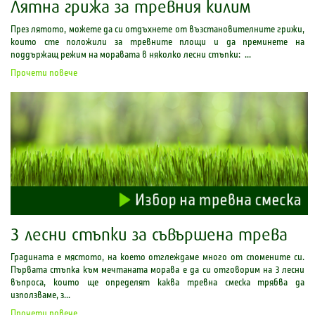
Лятна грижа за тревния килим
През лятото, можете да си отдъхнете от възстановителните грижи,
които сте положили за тревните площи и да преминете на
поддържащ режим на моравата в няколко лесни стъпки: ...
Прочети повече
3 лесни стъпки за съвършена трева
Градината е мястото, на което отглеждаме много от спомените си.
Първата стъпка към мечтаната морава е да си отговорим на 3 лесни
въпроса, които ще определят каква тревна смеска трябва да
използваме, з...
Прочети повече