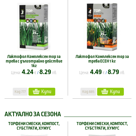
Лактофол Комплексен тор за
Лактофол Комплексен тор за
трева с дълготрайно действие
трева ЕСЕН 1 кг
1кг
4.24
8.29
4.49
8.79
Цена:
€
лв.
Цена:
€
лв.
/
/
Купи
Купи
Код:777
Код:885
АКТУАЛНО ЗА СЕЗОНА
ТОРФЕНИ СМЕСКИ, КОМПОСТ,
ТОРФЕНИ СМЕСКИ, КОМПОСТ,
СУБСТРАТИ, ХУМУС
СУБСТРАТИ, ХУМУС