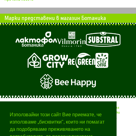
Марки представени в магазин Ботаника
Тук ще намерите полезни съвети от професионалисти за
вашата градина, времето за различните селскостопански
Използвайки този сайт Вие приемате, че
дейности и начини за отглеждане на различни растения.
използваме „бисквитки", които ни помагат
да подобряваме преживяването на