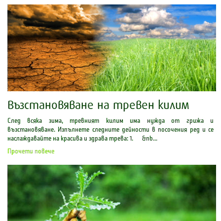
Възстановяване на тревен килим
След всяка зима, тревният килим има нужда от грижа и
възстановяване. Изпълнете следните дейности в посочения ред и се
наслаждавайте на красива и здрава трева: 1. &nb...
Прочети повече