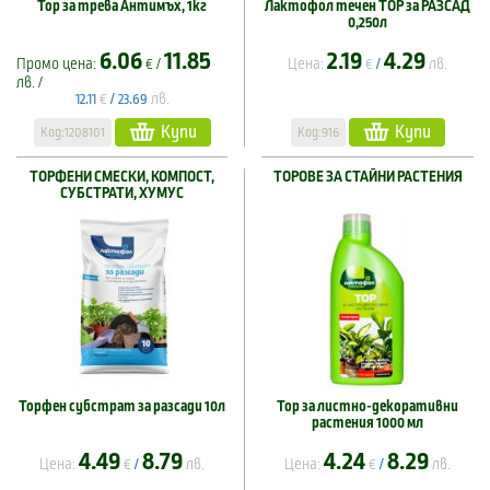
Тор за трева Антимъх, 1кг
Лактофол течен ТОР за РАЗСАД
0,250л
6.06
11.85
2.19
4.29
Промо цена:
€ /
Цена:
€
лв.
/
лв. /
€
лв.
12.11
/
23.69
Купи
Купи
Код:1208101
Код:916
ТОРФЕНИ СМЕСКИ, КОМПОСТ,
ТОРОВЕ ЗА СТАЙНИ РАСТЕНИЯ
СУБСТРАТИ, ХУМУС
Торфен субстрат за разсади 10л
Тор за листно-декоративни
растения 1000 мл
4.49
8.79
4.24
8.29
Цена:
€
лв.
Цена:
€
лв.
/
/