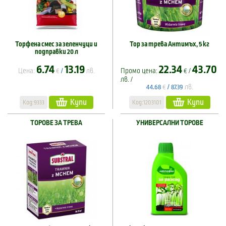
Торфена смес за зеленчуци и
Тор за трева Антимъх, 5 кг
подправки 20 л
6.74
13.19
22.34
43.70
Цена:
€
лв.
Промо цена:
€ /
/
лв. /
€
лв.
44.68
/
87.39
Купи
Купи
Код:9333
Код:1203101
ТОРОВЕ ЗА ТРЕВА
УНИВЕРСАЛНИ ТОРОВЕ