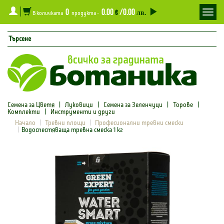
0
0.00
/0.00
Toggl
€
лв.
В количката
продукта -
navig
Семена за Цветя
|
Луковици
|
Семена за Зеленчуци
|
Торове
|
Комплекти
|
Инструменти и други
Начало
Тревни площи
Професионални тревни смески
Водоспестяваща тревна смеска 1 кг