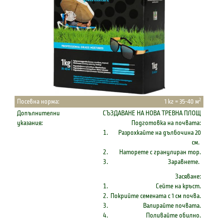
2
Посевна норма:
1 кг = 35-40 м
Допълнителни
СЪЗДАВАНЕ НА НОВА ТРЕВНА ПЛОЩ
указания:
Подготовка на почвата:
Разрохкайте на дълбочина 20
см.
Наторете с гранулиран тор.
Заравнете.
Засяване:
Сейте на кръст.
Покрийте семената с 1 см почва.
Валирайте почвата.
Поливайте обилно.