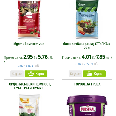
Мулти компост 20л
Фина почва за разсад СТЪПКА 3-
20 л.
2.95
5.76
4.01
7.85
Промо цена:
€ /
лв.
Промо цена:
€ /
лв. /
/
€
лв.
8.02
/
15.69
€
лв.
7.36
/
14.39
Купи
Купи
Код:985
Код:989
ТОРФЕНИ СМЕСКИ, КОМПОСТ,
ТОРОВЕ ЗА ТРЕВА
СУБСТРАТИ, ХУМУС