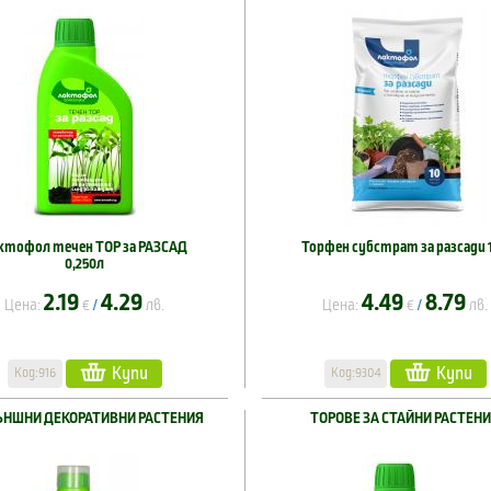
ктофол течен ТОР за РАЗСАД
Торфен субстрат за разсади 
0,250л
2.19
4.29
4.49
8.79
Цена:
€
лв.
Цена:
€
лв.
/
/
Купи
Купи
Код:916
Код:9304
ЪНШНИ ДЕКОРАТИВНИ РАСТЕНИЯ
ТОРОВЕ ЗА СТАЙНИ РАСТЕН