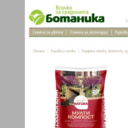
Семена за цветя
Семена за зеленчуци
Луков
Начало
Торове и почви
Торфени смески, компост, с