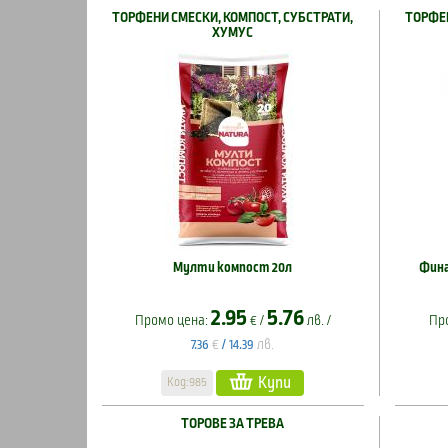
ТОРФЕНИ СМЕСКИ, КОМПОСТ, СУБСТРАТИ,
ТОРФЕН
ХУМУС
Мулти компост 20л
Фина
2.95
5.76
Промо цена:
€ /
лв. /
Пр
€
лв.
7.36
/
14.39
Купи
Код:985
ТОРОВЕ ЗА ТРЕВА