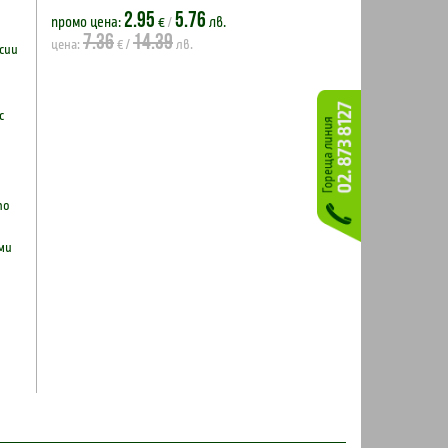
2.95
5.76
промо цена:
€
лв.
/
7.36
14.39
цена:
€ /
лв.
сии
с
по
ми