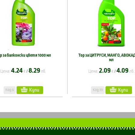
р за балконски цветя 1000 мл
Тор за ЦИТРУСИ, МАНГО, АВОКАД
мл
4.24
8.29
2.09
4.09
Цена:
€
лв.
Цена:
€
лв.
/
/
Купи
Купи
Код:6
Код:39