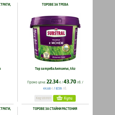
СТРАТИ,
ТОРОВЕ ЗА ТРЕВА
и
Тор за трева Антимъх, 5 кг
22.34
43.70
Промо цена:
€ /
лв. /
€
лв.
44.68
/
87.39
Купи
Код:1203101
СТРАТИ,
ТОРОВЕ ЗА СТАЙНИ РАСТЕНИЯ