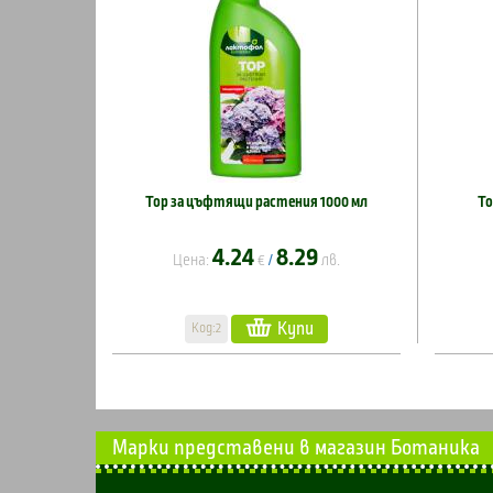
Тор за цъфтящи растения 1000 мл
То
4.24
8.29
Цена:
€
лв.
/
Купи
Код:2
Марки представени в магазин Ботаника