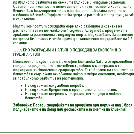
правилното развитие на нежните кълнове и младите растения.
Органичният компост е ценен източник на естествени хранителни
вещества и благоприятства изхранването на богата реколта и
изобилни цветове. Торфът е лека среда за растеж и е подходящ за сак
и сандъчета.
Мулти компостът осигурява нормално развитие и хранене на
растенията за не по-малко от 4 седмици. След това, продължете
грижите за растенията с подходящ тор за подхранване. За растения 
по-дълга вегетация е необходимо допълнително подхранване на 2-3
седмици.
100% БИО РАЗГРАДИМ И НАПЪЛНО ПОДХОДЯЩ ЗА ЕКОЛОГИЧНО
ГРАДИНАРСТВО!
Екологичните субстрати Лактофол Ботаника Natura се приготвят 
специални рецепти от естествени суровини и материали и са
подходящи за екологично градинарство. Те са богати на хранителни
вещества и съдържат основните макро и микро елементи, необходи
за правилното развитие на растенията.
Не съдържат изкуствени торове.
Не съдържат вредители и причинители на болести.
Не съдържат инертни материали, пестициди и токсични
вещества.
Забележка: Поради спецификата на продукта при поръчка над 3 броя
получаването е на склад или доставката е за сметка на клиента!