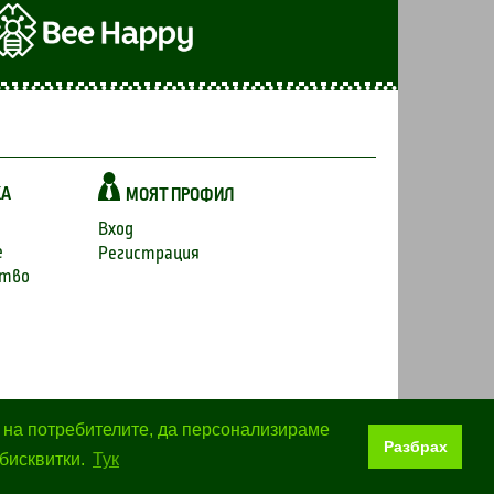
КА
МОЯТ ПРОФИЛ
Вход
е
Регистрация
ство
о на потребителите, да персонализираме
Разбрах
о и разпространяването им е забранено.
бисквитки.
Тук