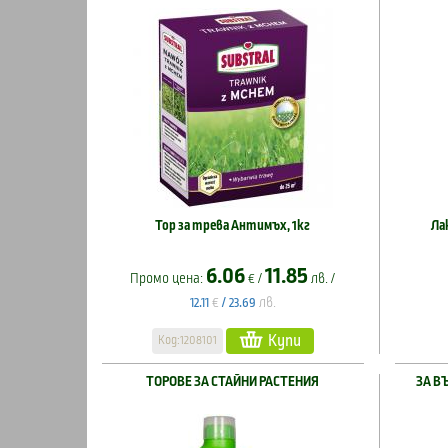
Тор за трева Антимъх, 1кг
Ла
6.06
11.85
Промо цена:
€ /
лв. /
€
лв.
12.11
/
23.69
Купи
Код:1208101
ТОРОВЕ ЗА СТАЙНИ РАСТЕНИЯ
ЗА В