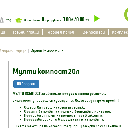
0
0.00
/0.00
€
лв.
Вход
В количката
продукта -
ици
Тревни площи
Торове и почви
Компостери
Компле
убстрати, хумус
Мулти компост 20л
Мулти компост 20л
Сподели
МУЛТИ КОМПОСТ
за цветя, зеленчуци и зелени растени
я.
Екологичен универсален субстрат за всеки градинарски проект!
Осигурява правилна среда за растеж.
Обогатява почвата с полезни вещества и минерали.
Поддържа оптимална температура в саксията.
Подобрява водния и въздушен запас на почвата.
Фината текстура на кокосовите фибри улеснява покълването и