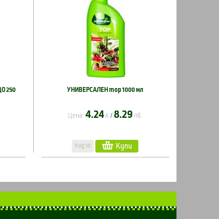
О 250
УНИВЕРСАЛЕН тор 1000 мл
4.24
8.29
Цена:
€
лв.
/
Купи
Код:10