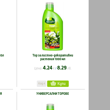
10л
Тор за листно-декоративни
растения 1000 мл
4.24
8.29
Цена:
€
лв.
/
Купи
Код:4
ИЯ
УНИВЕРСАЛНИ ТОРОВЕ