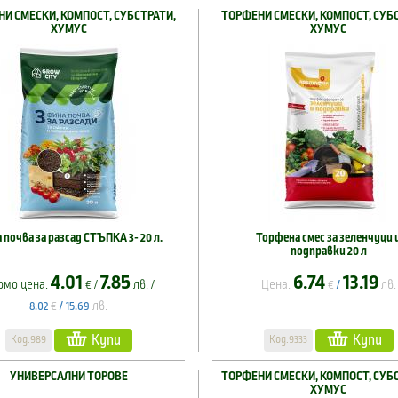
И СМЕСКИ, КОМПОСТ, СУБСТРАТИ,
ТОРФЕНИ СМЕСКИ, КОМПОСТ, СУБ
ХУМУС
ХУМУС
 почва за разсад СТЪПКА 3- 20 л.
Торфена смес за зеленчуци 
подправки 20 л
4.01
7.85
6.74
13.19
омо цена:
€ /
лв. /
Цена:
€
лв.
/
€
лв.
8.02
/
15.69
Купи
Купи
Код:989
Код:9333
УНИВЕРСАЛНИ ТОРОВЕ
ТОРФЕНИ СМЕСКИ, КОМПОСТ, СУБ
ХУМУС