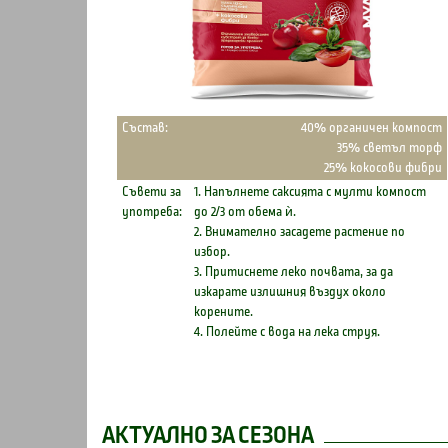
Състав:
40% органичен компост
35% светъл торф
25% кокосови фибри
Съвети за
1. Напълнете саксията с мулти компост
употреба:
до 2/3 от обема ѝ.
2. Внимателно засадете растение по
избор.
3. Притиснете леко почвата, за да
изкарате излишния въздух около
корените.
4. Полейте с вода на лека струя.
АКТУАЛНО ЗА СЕЗОНА