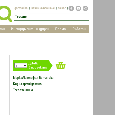
доставка
начин на плащане
за нас
кти
Инструменти и други
Промо
Съвети
Добави
в поръчката
Марка:Лактофол Ботаника
Код на артикула:985
Тегло:8.000 кг.