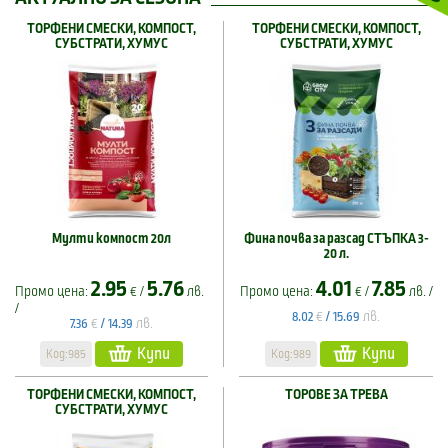
ТОРФЕНИ СМЕСКИ, КОМПОСТ,
ТОРФЕНИ СМЕСКИ, КОМПОСТ,
СУБСТРАТИ, ХУМУС
СУБСТРАТИ, ХУМУС
Мулти компост 20л
Фина почва за разсад СТЪПКА 3-
20 л.
2.95
5.76
4.01
7.85
Промо цена:
€ /
лв.
Промо цена:
€ /
лв. /
/
€
лв.
8.02
/
15.69
€
лв.
7.36
/
14.39
Купи
Купи
Код:985
Код:989
ТОРФЕНИ СМЕСКИ, КОМПОСТ,
ТОРОВЕ ЗА ТРЕВА
СУБСТРАТИ, ХУМУС