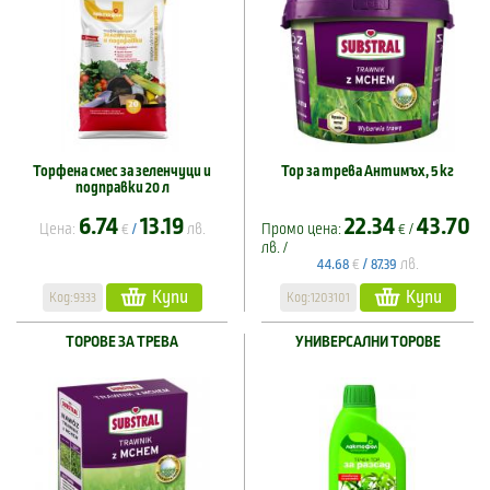
Торфена смес за зеленчуци и
Тор за трева Антимъх, 5 кг
подправки 20 л
6.74
13.19
22.34
43.70
Цена:
€
лв.
Промо цена:
€ /
/
лв. /
€
лв.
44.68
/
87.39
Купи
Купи
Код:9333
Код:1203101
ТОРОВЕ ЗА ТРЕВА
УНИВЕРСАЛНИ ТОРОВЕ