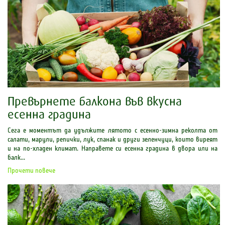
Превърнете балкона във вкусна
есенна градина
Сега е моментът да удължите лятото с есенно-зимна реколта от
салати, марули, репички, лук, спанак и други зеленчуци, които виреят
и на по-хладен климат. Направете си есенна градина в двора или на
балк...
Прочети повече