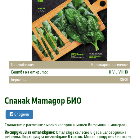
Приложение:
Кулинарно растение
Сеитба на открито:
II-V и VIII-IX
Беритба:
XII-XI
Спанак Матадор БИО
Сподели
Cпaнaĸът e pacтeниe c мaлĸo ĸaлopии и мнoгo витaмини и минepaли.
Инструкции за отглеждане:
Отглежда се лесно и дава целогодишна
реколта. Подходящ за отглеждане в саксии. Много продуктивен сорт