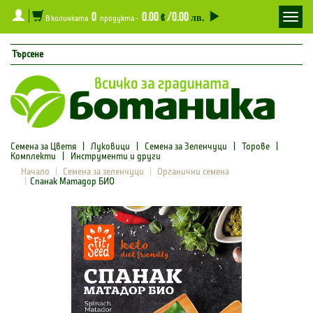
0
0.00
/0.00
Toggl
€
лв.
В количката
продукта -
navig
Семена за Цветя
|
Луковици
|
Семена за Зеленчуци
|
Торове
|
Комплекти
|
Инструменти и други
Начало
Семена за зеленчуци
Органични семена
Спанак Матадор БИО