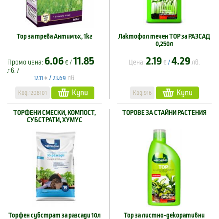
Тор за трева Антимъх, 1кг
Лактофол течен ТОР за РАЗСАД
0,250л
6.06
11.85
2.19
4.29
Промо цена:
€ /
Цена:
€
лв.
/
лв. /
€
лв.
12.11
/
23.69
Купи
Купи
Код:1208101
Код:916
ТОРФЕНИ СМЕСКИ, КОМПОСТ,
ТОРОВЕ ЗА СТАЙНИ РАСТЕНИЯ
СУБСТРАТИ, ХУМУС
Торфен субстрат за разсади 10л
Тор за листно-декоративни