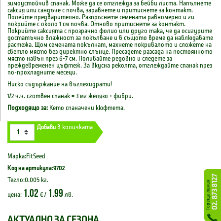
зимоустойчив спанак. Може да се отглежда за бейби листа. Напълнете
саксия или сандъче с почва, заравнете и притиснете за контакт.
Полейте предварително. Разпръснете семената равномерно и ги
покрийте с около 1 см почва. Отново притиснете за контакт.
Покрийте саксията с прозрачно фолио или друго така, че да осигурите
достатъчно влажност за покълване и в същото време да наблюдавате
растежа. Щом семената покълнат, махнете покривалото и сложете на
светло място без директно слънце. Пресадете разсада на постоянното
място навън през 6-7 см. Поливайте редовно и следете за
преждевременен цъфтеж. За вкусна реколта, отглеждайте спанак през
по-прохладните месеци.
Ниско съдържание на въглехидрати!
1/2 ч.ч. сготвен спанак = 3 мг желязо + фибри.
Подходящо за:
Кето спаначени кюфтета.
Добави
в количката
Марка:FitSeed
Код на артикула:9702
Тегло:0.005 кг.
1.02
1.99
цена:
€ /
лв.
АКТУАЛНО ЗА СЕЗОНА