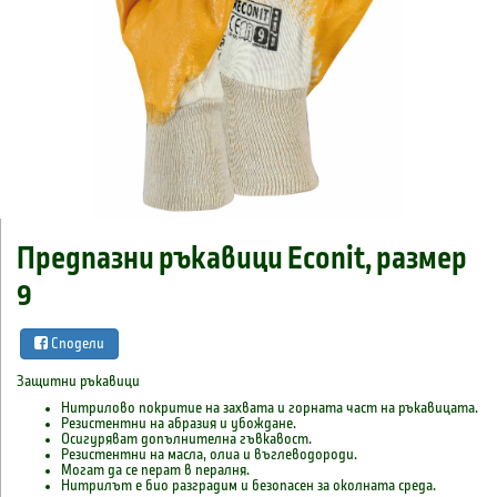
Предпазни ръкавици Econit, размер
9
Сподели
Защитни ръкавици
Нитрилово покритие на захвата и горната част на ръкавицата.
Резистентни на абразия и убождане.
Осигуряват допълнителна гъвкавост.
Резистентни на масла, олиа и въглеводороди.
Могат да се перат в пералня.
Нитрилът е био разградим и безопасен за околната среда.