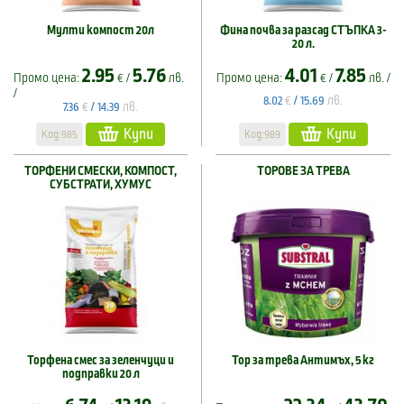
Мулти компост 20л
Фина почва за разсад СТЪПКА 3-
20 л.
2.95
5.76
4.01
7.85
Промо цена:
€ /
лв.
Промо цена:
€ /
лв. /
/
€
лв.
8.02
/
15.69
€
лв.
7.36
/
14.39
Купи
Купи
Код:985
Код:989
ТОРФЕНИ СМЕСКИ, КОМПОСТ,
ТОРОВЕ ЗА ТРЕВА
СУБСТРАТИ, ХУМУС
Торфена смес за зеленчуци и
Тор за трева Антимъх, 5 кг
подправки 20 л