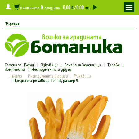
0
0.00
/0.00
Toggl
€
лв.
В количката
продукта -
navig
Семена за Цветя
|
Луковици
|
Семена за Зеленчуци
|
Торове
|
Комплекти
|
Инструменти и други
Начало
Инструменти и други
Ръкавици
Предпазни ръкавици Econit, размер 9