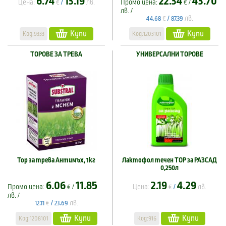
6.74
13.19
22.34
43.70
Цена:
€
лв.
Промо цена:
€ /
/
лв. /
€
лв.
44.68
/
87.39
Купи
Купи
Код:9333
Код:1203101
ТОРОВЕ ЗА ТРЕВА
УНИВЕРСАЛНИ ТОРОВЕ
Тор за трева Антимъх, 1кг
Лактофол течен ТОР за РАЗСАД
0,250л
6.06
11.85
2.19
4.29
Промо цена:
€ /
Цена:
€
лв.
/
лв. /
€
лв.
12.11
/
23.69
Купи
Купи
Код:1208101
Код:916