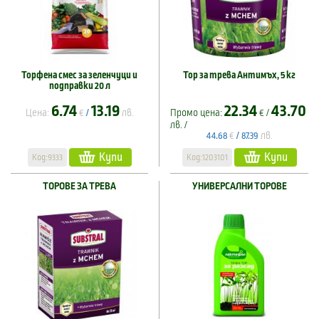
Торфена смес за зеленчуци и
Тор за трева Антимъх, 5 кг
подправки 20 л
6.74
13.19
22.34
43.70
Цена:
€
лв.
Промо цена:
€ /
/
лв. /
€
лв.
44.68
/
87.39
Купи
Купи
Код:9333
Код:1203101
ТОРОВЕ ЗА ТРЕВА
УНИВЕРСАЛНИ ТОРОВЕ