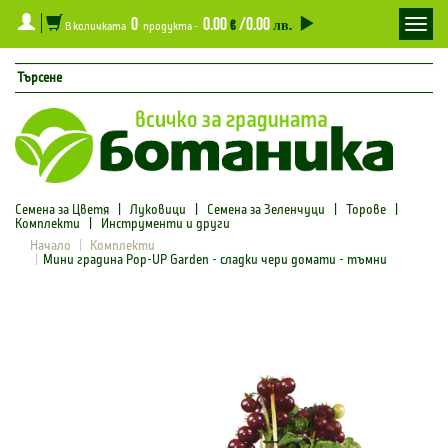
0
0.00
/0.00
Toggl
€
лв.
В количката
продукта -
navig
Семена за Цветя
|
Луковици
|
Семена за Зеленчуци
|
Торове
|
Комплекти
|
Инструменти и други
Начало
Комплекти
Мини градина Pop-UP Garden - сладки чери домати - тъмни