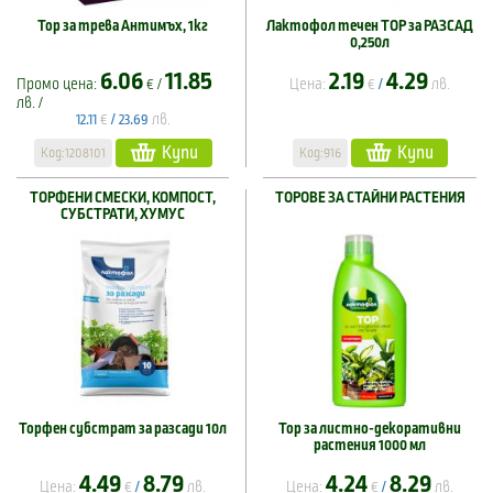
Тор за трева Антимъх, 1кг
Лактофол течен ТОР за РАЗСАД
0,250л
6.06
11.85
2.19
4.29
Промо цена:
€ /
Цена:
€
лв.
/
лв. /
€
лв.
12.11
/
23.69
Купи
Купи
Код:1208101
Код:916
ТОРФЕНИ СМЕСКИ, КОМПОСТ,
ТОРОВЕ ЗА СТАЙНИ РАСТЕНИЯ
СУБСТРАТИ, ХУМУС
Торфен субстрат за разсади 10л
Тор за листно-декоративни
растения 1000 мл
4.49
8.79
4.24
8.29
Цена:
€
лв.
Цена:
€
лв.
/
/