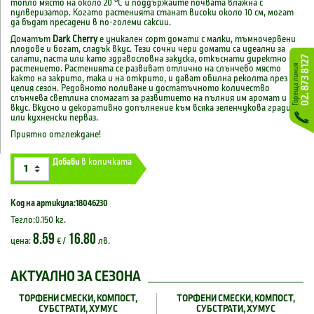
топло място на около 20 °C и поддържайте почвата влажна с
пулверизатор. Когато растенията станат високи около 10 см, могат
да бъдат пресадени в по-големи саксии.
Доматът
Dark Cherry
е уникален сорт домати с малки, тъмночервени
плодове и богат, сладък вкус. Тези сочни чери домати са идеални за
салати, паста или като здравословна закуска, откъснати директно от
растението. Растенията се развиват отлично на слънчево място
както на закрито, така и на открито, и дават обилна реколта през
целия сезон. Редовното поливане и достатъчното количество
слънчева светлина спомагат за развитието на пълния им аромат и
вкус. Вкусно и декоративно допълнение към всяка зеленчукова градина
или кухненски перваз.
Приятно отглеждане!
Добави
в количката
Код на артикула:18046230
Тегло:0.150 кг.
8.59
16.80
цена:
€ /
лв.
АКТУАЛНО ЗА СЕЗОНА
ТОРФЕНИ СМЕСКИ, КОМПОСТ,
ТОРФЕНИ СМЕСКИ, КОМПОСТ,
СУБСТРАТИ, ХУМУС
СУБСТРАТИ, ХУМУС