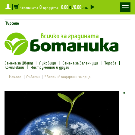
0
0.00
/0.00
Toggl
€
лв.
В количката
продукта -
navig
Семена за Цветя
|
Луковици
|
Семена за Зеленчуци
|
Торове
|
Комплекти
|
Инструменти и други
Начало
Съвети
" Зелени" подаръци за деца
"