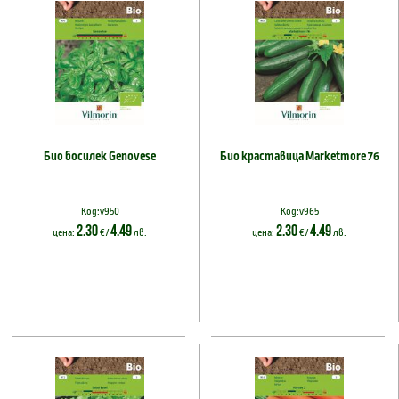
Био босилек Genovese
Био краставица Marketmore 76
Код:v950
Код:v965
2.30
4.49
2.30
4.49
цена:
€ /
лв.
цена:
€ /
лв.