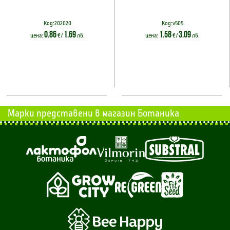
Код:202020
Код:v505
0.86
1.69
1.58
3.09
цена:
€ /
лв.
цена:
€ /
лв.
Марки представени в магазин Ботаника