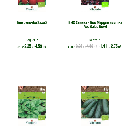
Био репичка Saxa 2
БИО Семена > Био Маруля листна
Red Salad Bowl
Код:v992
Код:v970
2.35
4.59
2.35
4.59
1.41
2.75
цена:
€ /
лв.
цена:
€ /
лв. /
€
/
лв.