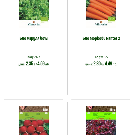
Био маруля bowl
Био Моркови Nantes 2
Код:v972
Код:v955
2.35
4.59
2.30
4.49
цена:
€ /
лв.
цена:
€ /
лв.