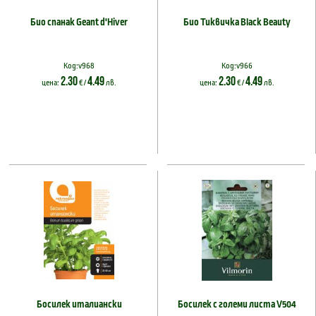
Био спанак Geant d'Hiver
Био Тиквичка Black Beauty
Код:v968
Код:v966
2.30
4.49
2.30
4.49
цена:
€ /
лв.
цена:
€ /
лв.
Босилек италиански
Босилек с големи листа V504