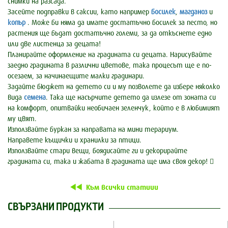
снимки на разсада.
Засейте подправки в саксии, като например
босилек
,
магданоз
и
копър
. Може би няма да имате достатъчно босилек за песто, но
растения ще бъдат достатъчно големи, за да откъснете едно
или две листенца за децата!
Планирайте оформление на градината си децата. Нарисувайте
заедно градината в различни цветове, така процесът ще е по-
осезаем, за начинаещите малки градинари.
Задайте бюджет на детето си и му позволете да избере няколко
вида
семена
. Така ще насърчите детето да излезе от зоната си
на комфорт, опитвайки необичаен зеленчук, който е в любимият
му цвят.
Използвайте буркан за направата на мини терариум.
Направете къщички и хранилки за птици.
Използвайте стари вещи, боядисайте ги и декорирайте
градината си, така и жабата в градината ще има своя декор! 
Към всички статиии
СВЪРЗАНИ ПРОДУКТИ