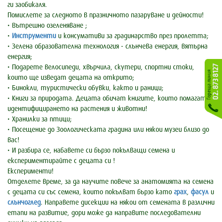
ги заобикаля.
Помислете за следното в празничното пазаруване и дейности!
• Вътрешно озеленяване ;
•
Инструменти
и консумативи за градинарство през пролетта;
• Зелена образователна технология - слънчева енергия, вятърна
енергия;
• Подарете велосипеди, хвърчила, скутери, спортни стоки,
които ще изведат децата на открито;
• Бинокли, туристически обувки, както и раници;
• Книги за природата. Децата обичат книгите, които помагат за
идентифицирането на растения и животни!
• Хранилки за птици;
• Посещение до Зоологическата градина или някои музеи близо до
вас!
• И разбира се, набавете си бързо покълващи семена и
експeриментирайте с децата си !
Експерименти!
Отделете време, за да научите повече за анатомията на семена
с децата си със семена, които покълват бързо като
грах
,
фасул
и
слънчоглед
. Направете дисекции на някои от семената в различни
етапи на развитие, дори може да направите последователни