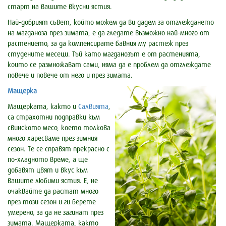
старт на вашите вкусни ястия.
Най-добрият съвет, който можем да ви дадем за отглеждането
на магданоза през зимата, е да гледате възможно най-много от
растението, за да компенсирате бавния му растеж през
студените месеци. Тъй като магданозът е от растенията,
които се размножават сами, няма да е проблем да отглеждате
повече и повече от него и през зимата.
Мащерка
Мащерката, както и
Салвията
,
са страхотни подправки към
свинското месо, което толкова
много харесваме през зимния
сезон. Те се справят прекрасно с
по-хладното време, а ще
добавят цвят и вкус към
вашите любими ястия. Е, не
очаквайте да растат много
през този сезон и ги берете
умерено, за да не загинат през
зимата. Мащерката, както