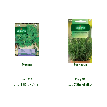
Мента
Розмарин
Код:v525
Код:p525
1.94
3.79
2.35
4.59
цена:
€ /
лв.
цена:
€ /
лв.