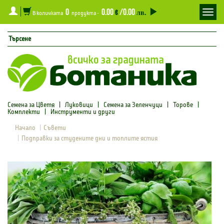
0
0.00
/0.00
Toggl
€
лв.
В количката
продукта -
navig
Семена за Цветя
|
Луковици
|
Семена за Зеленчуци
|
Торове
|
Комплекти
|
Инструменти и други
Начало
Съвети
Подправки за студените дни и топлите ястия