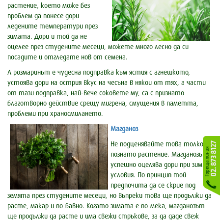
растение, което може без
проблем да понесе дори
ледените температури през
зимата. Дори и той да не
оцелее през студените месеци, можете много лесно да си
посадите и отгледате нов от семена.
А розмаринът е чудесна подправка към ястия с агнешкото,
устоява дори на острия вкус на чесъна в някои от тях, а части
от тази подправка, най-вече соковете му, са с признато
благотворно действие срещу мигрена, смущения в паметта,
проблеми при храносмилането.
Магданоз
Не подценявайте това толкова
познато растение. Магданозът
успешно оцелява дори при зимни
условия. По принцип той
предпочита да се скрие под
земята през студените месеци, но въпреки това ще продължи да
расте, макар и по-бавно. Когато зимата е по-мека, магданозът
ще продължи да расте и има свежи стръкове, за да даде свеж