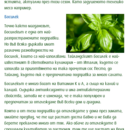
ястията, актуални през този сезон. Като задушеното телешко
месо например.
Босилек
Точно както магданозът,
босилекът е една от най-
разпространените подправки.
Но във всяка държава имат
различни разновидности на
босилек, които са най-използвани. Тайландският босилек е най-
известният в световната кулинария – от Италия, където се
използва за приготвянето на така прочутия сос Песто, до
Тайланд, където пък е предпочитана подправка за много салати.
Босилекът е много богат на Витамин К и А, а също на калий и
калций. Съдържа антиоксиданти и има антибактериални
свойства, затова не е изненада, че е така популярен и
предпочитан за отглеждане във всеки дом и градина.
Която и от тези подправки да отглеждате у дома през зимата,
имайте предвид, че те ще растат доста бавно и не бива да
берете прекалено много от тях. Ако обаче ги отглеждате в
специален култиватор за растения, там те ще растат на воля