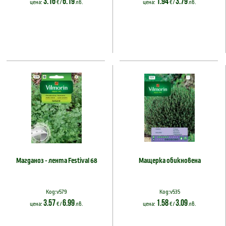
3.16
6.19
1.94
3.79
цена:
€ /
лв.
цена:
€ /
лв.
Магданоз - лента Festival 68
Мащерка обикновена
Код:v579
Код:v535
3.57
6.99
1.58
3.09
цена:
€ /
лв.
цена:
€ /
лв.