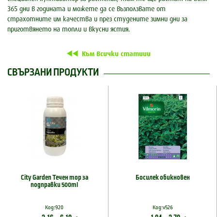
365 дни в годината и можете да се възползвате от
страхотните им качества и през студените зимни дни за
приготвянето на топли и вкусни ястия.
Към всички статиии
СВЪРЗАНИ ПРОДУКТИ
City Garden Течен тор за
Босилек обикновен
подправки 500ml
Код:920
Код:v526