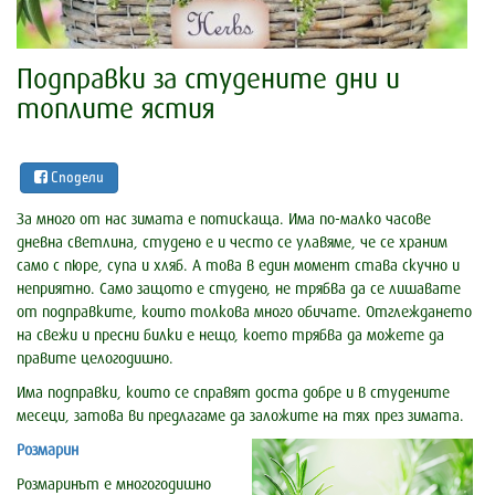
Подправки за студените дни и
топлите ястия
Сподели
За много от нас зимата е потискаща. Има по-малко часове
дневна светлина, студено е и често се улавяме, че се храним
само с пюре, супа и хляб. А това в един момент става скучно и
неприятно. Само защото е студено, не трябва да се лишавате
от подправките, които толкова много обичате. Отглеждането
на свежи и пресни билки е нещо, което трябва да можете да
правите целогодишно.
Има подправки, които се справят доста добре и в студените
месеци, затова ви предлагаме да заложите на тях през зимата.
Розмарин
Розмаринът е многогодишно