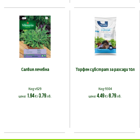
Салвия лечебна
Торфен субстрат за разсади 10л
Код:v529
Код:9304
1.94
3.79
4.49
8.79
цена:
€ /
лв.
цена:
€ /
лв.