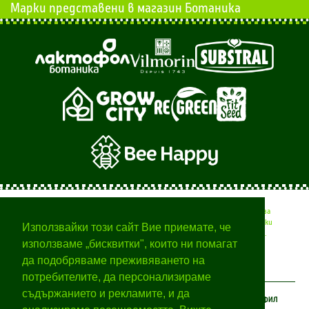
Марки представени в магазин Ботаника
Тук ще намерите полезни съвети от професионалисти за
вашата градина, времето за различните селскостопански
Използвайки този сайт Вие приемате, че
дейности и начини за отглеждане на различни растения.
използваме „бисквитки", които ни помагат
да подобряваме преживяването на
потребителите, да персонализираме
съдържанието и рекламите, и да
КЛИЕНТСКИ ЦЕНТЪР
ЗА БОТАНИКА
МОЯТ ПРОФИЛ