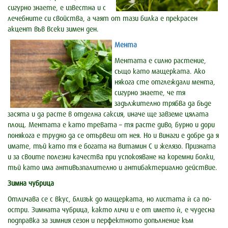
сигурно знаете, е известна и с
лечебните си свойства, а чаят от тази билка е прекрасен
акцент във всеки зимен ден.
Мента
Ментата е силно растение,
също като мащерката. Ако
някога сте отглеждали мента,
сигурно знаете, че тя
задължително трябва да бъде
засята и да расте в отделна саксия, иначе ще завземе цялата
площ. Ментата е като тревата – тя расте диво, бурно и дори
понякога е трудно да се отървеш от нея. Но и винаги е добре да я
имате, тъй като тя е богата на витамин C и желязо. Призната
и за своите полезни качества при успокояване на коремни болки,
тъй като има антивъзпалително и антибактериално действие.
Зимна чубрица
Отличава се с вкус, близък до мащерката, но листата ѝ са по-
остри. Зимната чубрица, както личи и е от името ѝ, е чудесна
подправка за зимния сезон и перфектното допълнение към