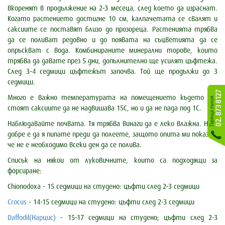
вкоренят в продължение на 2-3 месеца, след което да израснат.
Когато растението достигне 10 см, калпачетата се свалят и
саксиите се поставят близо до прозореца. Растенията трябва
да се поливат редовно и до появата на съцветията да се
опръскват с вода. Комбинираните минерални торове, които
трябва да давате през 5 дни, допълнително ще усилят цъфтежа.
След 3-4 седмици цъфтежът започва. Той ще продължи до 3
седмици.
Много е важно температурата на помещението където ще
стоят саксиите да не надвишава 15С, но и да не пада под 1С.
Наблюдавайте почвата. Тя трябва винаги да е леко влажна. Най-
добре е да я пипате преди да полеете, защото опита ми показва,
че не е необходимо всеки ден да се полива.
Списък на някои от луковичните, които са подходящи за
форсиране:
Chionodoxa - 15 седмици на студено: цъфти след 2-3 седмици
Crocus
- 14-15 седмици на студено: цъфти след 2-3 седмици
Daffodil(Нарцис)
- 15-17 седмици на студено; цъфти след 2-3