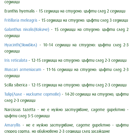
седмици
Eranthis hyemalis - 15 седмици на студено: цъфти след 2 седмици
Fritillaria meleagris
- 15 седмици на студено: цъфти след 3 седмици
Galanthus nivalis(Кокиче)
- 15 седмици на студено: цъфти след 2
седмици
Hyacinth(Зюмбюл)
- 10-14 седмици на студено: цъфти след 2-3
седмици
Iris reticulata
- 12-15 седмици на студено: цъфти след 2-3 седмици
Muscari armeniacum
- 11-16 седмици на студено: цъфти след 2-3
седмици
Scilla siberica - 12-15 седмици на студено: цъфти след 2-3 седмици
Tulip(Лале - ниските сортове)
- 14-20 седмици на студено; цъфти
след 2-3 седмици
Narcissus tazetta - не е нужно застудяване, садете директно -
цъфти след 3-5 седмици
Amaryllis
- не е нужно застудяване, садете директно - цъфти
според сорта, но обикновено 2-3 седмици след засаждане