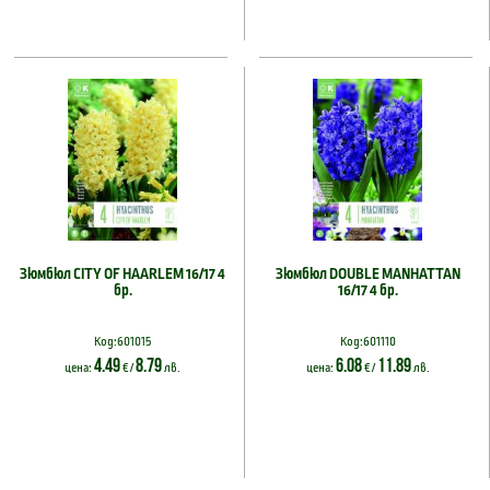
Зюмбюл CITY OF HAARLEM 16/17 4
Зюмбюл DOUBLE MANHATTAN
бр.
16/17 4 бр.
Код:601015
Код:601110
4.49
8.79
6.08
11.89
цена:
€ /
лв.
цена:
€ /
лв.