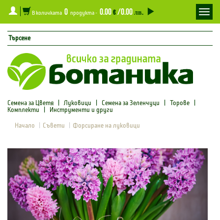
0
0.00
/0.00
Toggl
€
лв.
В количката
продукта -
navig
Семена за Цветя
|
Луковици
|
Семена за Зеленчуци
|
Торове
|
Комплекти
|
Инструменти и други
Начало
Съвети
Форсиране на луковици