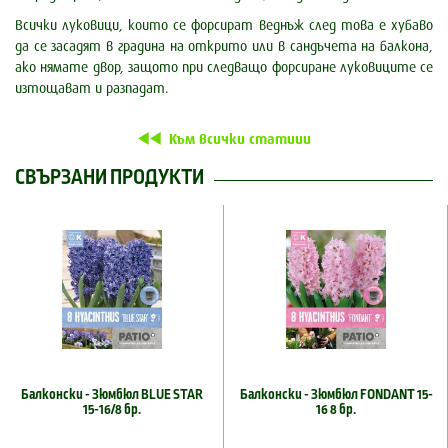
Всички луковици, които се форсират веднъж след това е хубаво
да се засадят в градина на открито или в сандъчета на балкона,
ако нямате двор, защото при следващо форсиране луковиците се
изтощават и разпадат.
Към всички статиии
СВЪРЗАНИ ПРОДУКТИ
Балконски - Зюмбюл BLUE STAR
Балконски - Зюмбюл FONDANT 15-
15-16/8 бр.
16 8 бр.