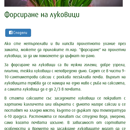
Форсиране на луковици
Сподели
Ако сте нетърпеливи и ви липсва пролетното ухание през
зимата, можете да приложите т.нар. "форсиране" на пролетни
луковици, за да им помогнете да цъфнат по-рано.
За форсиране на луковици са ви нужни големи, добре узрели,
плътни, тежки луковици с неповредено дъно. Садят се в чисти 9-
10-сантиметрови саксии с рохкава песъклива почва. Върхът на
луковицата трябва да се намира на едно ниво с ръба на саксията,
а самата луковица да е до 2/3 в почвата.
В стаята саксиите със засадените луковици се покриват с
хартиени калпачета или обърнати с дъното нагоре саксии и се
поставят на хладно място, където се държат при температура
6-10 градуса. Растенията се поливат със студена вода, умерено,
само когато почвата изсъхне. В зависимост от сортовите
особености и времето на засаждане луковиците могат да се