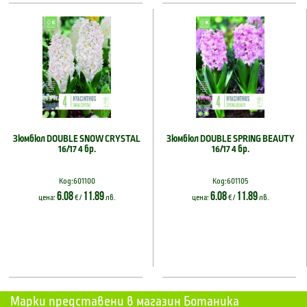
Зюмбюл DOUBLE SNOW CRYSTAL
Зюмбюл DOUBLE SPRING BEAUTY
16/17 4 бр.
16/17 4 бр.
Код:601100
Код:601105
6.08
11.89
6.08
11.89
цена:
€ /
лв.
цена:
€ /
лв.
Марки представени в магазин Ботаника