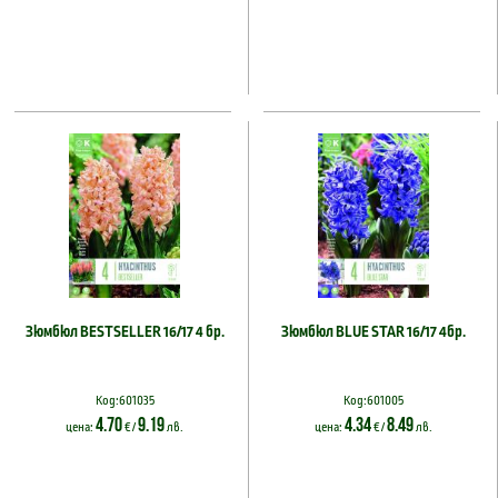
Зюмбюл BESTSELLER 16/17 4 бр.
Зюмбюл BLUE STAR 16/17 4бр.
Код:601035
Код:601005
4.70
9.19
4.34
8.49
цена:
€ /
лв.
цена:
€ /
лв.