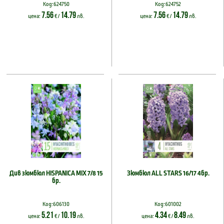
Код:624750
Код:624752
7.56
14.79
7.56
14.79
цена:
€ /
лв.
цена:
€ /
лв.
Див зюмбюл HISPANICA MIX 7/8 15
Зюмбюл ALL STARS 16/17 4бр.
бр.
Код:606130
Код:601002
5.21
10.19
4.34
8.49
цена:
€ /
лв.
цена:
€ /
лв.