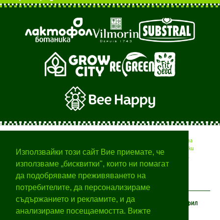
Тук ще намерите полезни съвети от професионалисти за
вашата градина, времето за различните селскостопански
Използвайки този сайт Вие приемате, че
дейности и начини за отглеждане на различни растения.
използваме „бисквитки", които ни помагат
да подобряваме преживяването на
потребителите, да персонализираме
съдържанието и рекламите, и да
КЛИЕНТСКИ ЦЕНТЪР
ЗА БОТАНИКА
МОЯТ ПРОФИЛ
анализираме посещаемостта. Вижте
Условия за ползване
За нас
Вход