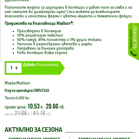
удоволствие!
Различните модели са групирани в колекции и дават поле за изява и на
най-смелите ви дизайнерски идеи! Сега можете да комбинирате
класически и изчистени форми с цветни акценти и тематични фокуси.
Предимства на възглавници
Madison
®:
Произведени в Холандия
70% рециклиран текстил
50% памук, 45% полиестер и 5% други тъкани
Налични в разнообразни цветове и шарки
Направени за външна употреба
Нови колекции всяка година
Добави
в количката
Марка:Madison
Код на артикула:UNIVC022
Тегло:0.450 кг.
10.53
20.60
промо цена:
€
лв.
/
21.06
41.19
цена:
€ /
лв.
АКТУАЛНО ЗА СЕЗОНА