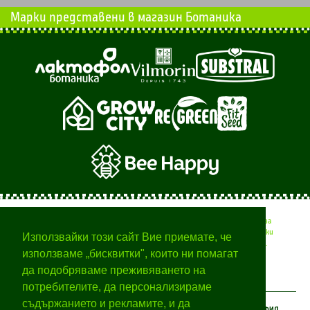
Марки представени в магазин Ботаника
Тук ще намерите полезни съвети от професионалисти за
вашата градина, времето за различните селскостопански
Използвайки този сайт Вие приемате, че
дейности и начини за отглеждане на различни растения.
използваме „бисквитки", които ни помагат
да подобряваме преживяването на
потребителите, да персонализираме
съдържанието и рекламите, и да
КЛИЕНТСКИ ЦЕНТЪР
ЗА БОТАНИКА
МОЯТ ПРОФИЛ