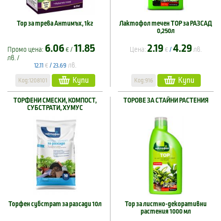
Тор за трева Антимъх, 1кг
Лактофол течен ТОР за РАЗСАД
0,250л
6.06
11.85
2.19
4.29
Промо цена:
€ /
Цена:
€
лв.
/
лв. /
€
лв.
12.11
/
23.69
Купи
Купи
Код:1208101
Код:916
ТОРФЕНИ СМЕСКИ, КОМПОСТ,
ТОРОВЕ ЗА СТАЙНИ РАСТЕНИЯ
СУБСТРАТИ, ХУМУС
Торфен субстрат за разсади 10л
Тор за листно-декоративни
растения 1000 мл