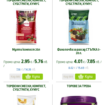
ТОРФЕНИ СМЕСКИ, КОМПОСТ,
ТОРФЕНИ СМЕСКИ, КОМПОСТ,
СУБСТРАТИ, ХУМУС
СУБСТРАТИ, ХУМУС
Мулти компост 20л
Фина почва за разсад СТЪПКА 3-
20 л.
2.95
5.76
4.01
7.85
Промо цена:
€ /
лв.
Промо цена:
€ /
лв. /
/
€
лв.
8.02
/
15.69
€
лв.
7.36
/
14.39
Купи
Купи
Код:985
Код:989
ТОРФЕНИ СМЕСКИ, КОМПОСТ,
ТОРОВЕ ЗА ТРЕВА
СУБСТРАТИ, ХУМУС