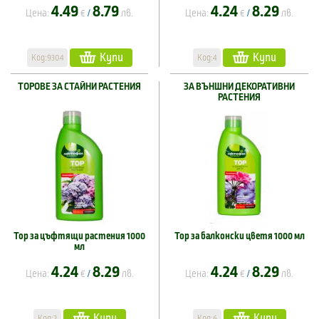
4.49
8.79
4.24
8.29
Цена:
€
лв.
Цена:
€
лв.
/
/
Купи
Купи
Код:9304
Код:4
ТОРОВЕ ЗА СТАЙНИ РАСТЕНИЯ
ЗА ВЪНШНИ ДЕКОРАТИВНИ
РАСТЕНИЯ
Тор за цъфтящи растения 1000
Тор за балконски цветя 1000 мл
мл
4.24
8.29
4.24
8.29
Цена:
€
лв.
Цена:
€
лв.
/
/
Купи
Купи
Код:2
Код:6