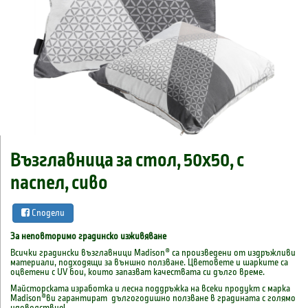
Възглавница за стол, 50x50, с
паспел, сиво
Сподели
За неповторимо градинско изживяване
Всички градински възглавници Madison® са произведени от издръжливи
материали, подходящи за външно ползване. Цветовете и шарките са
оцветени с UV бои, които запазват качествата си дълго време.
Майсторската изработка и лесна поддръжка на всеки продукт с марка
Madison®ви гарантират дългогодишно ползване в градината с голямо