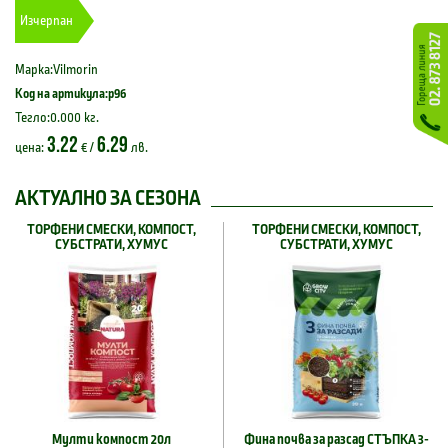
Изчерпан
Марка:Vilmorin
Код на артикула:p96
Тегло:0.000 кг.
3.22
6.29
цена:
€ /
лв.
АКТУАЛНО ЗА СЕЗОНА
ТОРФЕНИ СМЕСКИ, КОМПОСТ,
ТОРФЕНИ СМЕСКИ, КОМПОСТ,
СУБСТРАТИ, ХУМУС
СУБСТРАТИ, ХУМУС
Мулти компост 20л
Фина почва за разсад СТЪПКА 3-