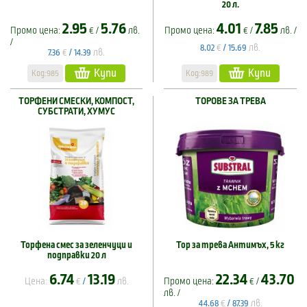
20 л.
2.95
5.76
4.01
7.85
Промо цена:
€ /
лв.
Промо цена:
€ /
лв. /
/
€
лв.
8.02
/
15.69
€
лв.
7.36
/
14.39
Купи
Купи
Код:985
Код:989
ТОРФЕНИ СМЕСКИ, КОМПОСТ,
ТОРОВЕ ЗА ТРЕВА
СУБСТРАТИ, ХУМУС
Торфена смес за зеленчуци и
Тор за трева Антимъх, 5 кг
подправки 20 л
6.74
13.19
22.34
43.70
Цена:
€
лв.
Промо цена:
€ /
/
лв. /
€
лв.
44.68
/
87.39