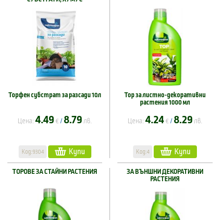
Торфен субстрат за разсади 10л
Тор за листно-декоративни
растения 1000 мл
4.49
8.79
4.24
8.29
Цена:
€
лв.
Цена:
€
лв.
/
/
Купи
Купи
Код:9304
Код:4
ТОРОВЕ ЗА СТАЙНИ РАСТЕНИЯ
ЗА ВЪНШНИ ДЕКОРАТИВНИ
РАСТЕНИЯ