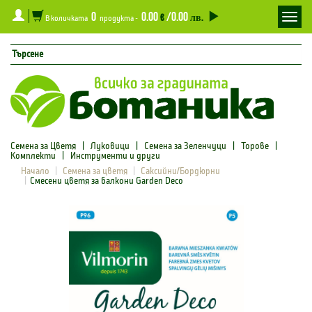
0
0.00
/0.00
Toggl
€
лв.
В количката
продукта -
navig
Семена за Цветя
|
Луковици
|
Семена за Зеленчуци
|
Торове
|
Комплекти
|
Инструменти и други
Начало
Семена за цветя
Саксийни/Бордюрни
Смесени цветя за балкони Garden Deco