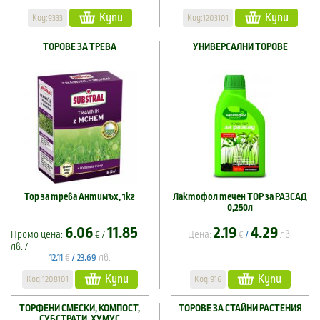
Купи
Купи
Код:9333
Код:1203101
ТОРОВЕ ЗА ТРЕВА
УНИВЕРСАЛНИ ТОРОВЕ
Тор за трева Антимъх, 1кг
Лактофол течен ТОР за РАЗСАД
0,250л
6.06
11.85
2.19
4.29
Промо цена:
€ /
Цена:
€
лв.
/
лв. /
€
лв.
12.11
/
23.69
Купи
Купи
Код:1208101
Код:916
ТОРФЕНИ СМЕСКИ, КОМПОСТ,
ТОРОВЕ ЗА СТАЙНИ РАСТЕНИЯ
СУБСТРАТИ, ХУМУС