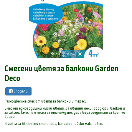
Смесени цветя за балкони Garden
Deco
Сподели
Разноцветна смес от цветя за балкони и тераси.
Смес от едногодишни ниски цветя. За цветни лехи, бордюри, балкон и
за саксии. Сместа е лесна за отглеждане, дава бърз резултат за кратко
време.
В микса са включени слабонога, калифорнийски мак, невен.