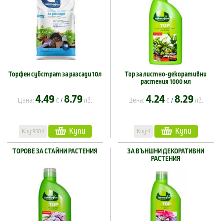
Торфен субстрат за разсади 10л
Тор за листно-декоративни
растения 1000 мл
4.49
8.79
4.24
8.29
Цена:
€
лв.
Цена:
€
лв.
/
/
Купи
Купи
Код:9304
Код:4
ТОРОВЕ ЗА СТАЙНИ РАСТЕНИЯ
ЗА ВЪНШНИ ДЕКОРАТИВНИ
РАСТЕНИЯ