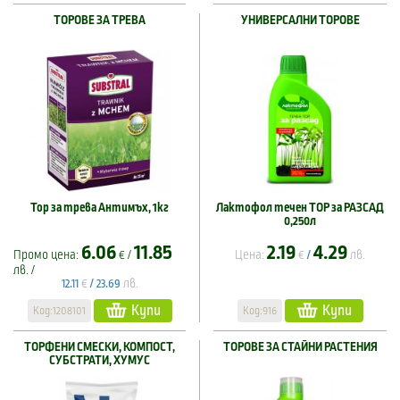
ТОРОВЕ ЗА ТРЕВА
УНИВЕРСАЛНИ ТОРОВЕ
Тор за трева Антимъх, 1кг
Лактофол течен ТОР за РАЗСАД
0,250л
6.06
11.85
2.19
4.29
Промо цена:
€ /
Цена:
€
лв.
/
лв. /
€
лв.
12.11
/
23.69
Купи
Купи
Код:1208101
Код:916
ТОРФЕНИ СМЕСКИ, КОМПОСТ,
ТОРОВЕ ЗА СТАЙНИ РАСТЕНИЯ
СУБСТРАТИ, ХУМУС