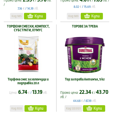
Промо цена:
€ /
лв.
Промо цена:
€ /
лв. /
/
€
лв.
8.02
/
15.69
€
лв.
7.36
/
14.39
Купи
Купи
Код:985
Код:989
ТОРФЕНИ СМЕСКИ, КОМПОСТ,
ТОРОВЕ ЗА ТРЕВА
СУБСТРАТИ, ХУМУС
Торфена смес за зеленчуци и
Тор за трева Антимъх, 5 кг
подправки 20 л
6.74
13.19
22.34
43.70
Цена:
€
лв.
Промо цена:
€ /
/
лв. /
€
лв.
44.68
/
87.39
Купи
Купи
Код:9333
Код:1203101