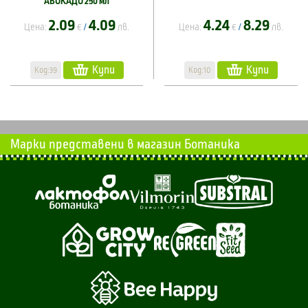
АВОКАДО 250 мл
2.09
4.09
4.24
8.29
Цена:
€
лв.
Цена:
€
лв.
/
/
Купи
Купи
Код:39
Код:10
Марки представени в магазин Ботаника