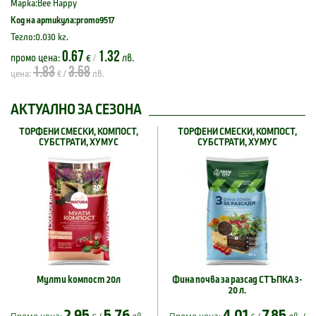
Марка:Bee Happy
Код на артикула:promo9517
Тегло:0.030 кг.
0.67
1.32
промо цена:
€
лв.
/
1.83
3.58
цена:
€ /
лв.
АКТУАЛНО ЗА СЕЗОНА
ТОРФЕНИ СМЕСКИ, КОМПОСТ,
ТОРФЕНИ СМЕСКИ, КОМПОСТ,
СУБСТРАТИ, ХУМУС
СУБСТРАТИ, ХУМУС
Мулти компост 20л
Фина почва за разсад СТЪПКА 3-
20 л.
2.95
5.76
4.01
7.85