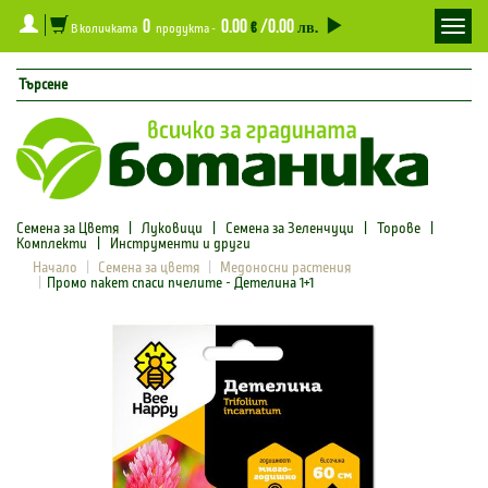
0
0.00
/0.00
Toggl
€
лв.
В количката
продукта -
navig
Семена за Цветя
|
Луковици
|
Семена за Зеленчуци
|
Торове
|
Комплекти
|
Инструменти и други
Начало
Семена за цветя
Медоносни растения
Промо пакет спаси пчелите - Детелина 1+1