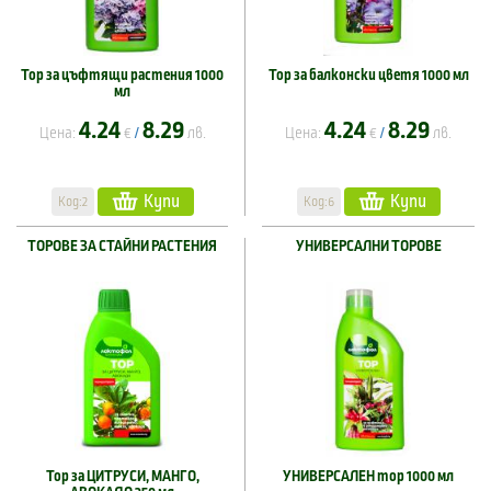
Тор за цъфтящи растения 1000
Тор за балконски цветя 1000 мл
мл
4.24
8.29
4.24
8.29
Цена:
€
лв.
Цена:
€
лв.
/
/
Купи
Купи
Код:2
Код:6
ТОРОВЕ ЗА СТАЙНИ РАСТЕНИЯ
УНИВЕРСАЛНИ ТОРОВЕ
Тор за ЦИТРУСИ, МАНГО,
УНИВЕРСАЛЕН тор 1000 мл