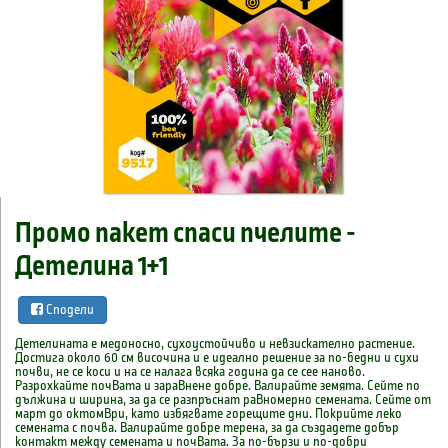
Промо пакет спаси пчелите -
Детелина 1+1
Сподели
Детелината е медоносно, сухоустойчиво и невзискателно растение.
Достига около 60 см височина и е идеално решение за по-бедни и сухи
почви, не се коси и на се налага всяка година да се сее наново.
Paзpoxkaйme noчBama u зараВнене добре. Baлupaйme земята. Ceйme по
дължuна u шupuнa, за дa се разnръснаm раВномерно семената. Ceйme om
марm дo okmoмBpu, kamo uзбягваmе гopeщume днu. Пokpuйme леkо
семената с почва. Baлupaйme добре терена, за дa cъздaдeme добър
koнmakm мeждy семената u noчBama. За по-бързu u no-дoбpu