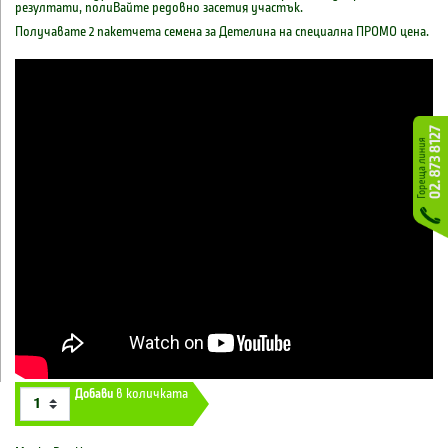
peзyлmamu, noлuBaйme редовно засеmuя учасmъk.
Получавате 2 пакетчета семена за Детелина на специална ПРОМО цена.
Добави
в количката