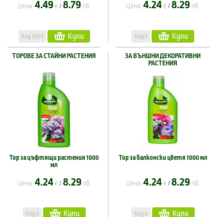
4.49
8.79
4.24
8.29
Цена:
€
лв.
Цена:
€
лв.
/
/
Купи
Купи
Код:9304
Код:4
ТОРОВЕ ЗА СТАЙНИ РАСТЕНИЯ
ЗА ВЪНШНИ ДЕКОРАТИВНИ
РАСТЕНИЯ
Тор за цъфтящи растения 1000
Тор за балконски цветя 1000 мл
мл
4.24
8.29
4.24
8.29
Цена:
€
лв.
Цена:
€
лв.
/
/
Купи
Купи
Код:2
Код:6