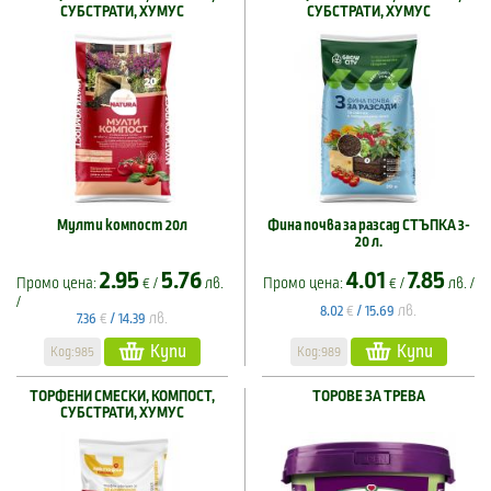
СУБСТРАТИ, ХУМУС
СУБСТРАТИ, ХУМУС
Мулти компост 20л
Фина почва за разсад СТЪПКА 3-
20 л.
2.95
5.76
4.01
7.85
Промо цена:
€ /
лв.
Промо цена:
€ /
лв. /
/
€
лв.
8.02
/
15.69
€
лв.
7.36
/
14.39
Купи
Купи
Код:985
Код:989
ТОРФЕНИ СМЕСКИ, КОМПОСТ,
ТОРОВЕ ЗА ТРЕВА
СУБСТРАТИ, ХУМУС