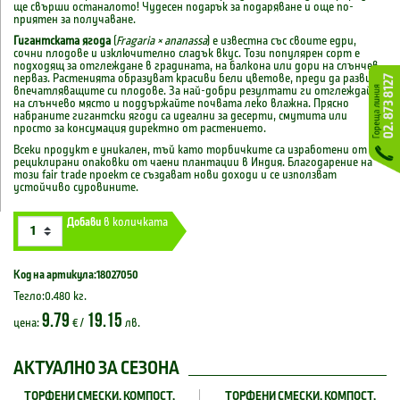
ще свърши останалото! Чудесен подарък за подаряване и още по-
приятен за получаване.
Гигантската ягода
(
Fragaria × ananassa
) е известна със своите едри,
сочни плодове и изключително сладък вкус. Този популярен сорт е
подходящ за отглеждане в градината, на балкона или дори на слънчев
перваз. Растенията образуват красиви бели цветове, преди да развият
впечатляващите си плодове. За най-добри резултати ги отглеждайте
на слънчево място и поддържайте почвата леко влажна. Прясно
набраните гигантски ягоди са идеални за десерти, смутита или
просто за консумация директно от растението.
Всеки продукт е уникален, тъй като торбичките са изработени от
рециклирани опаковки от чаени плантации в Индия. Благодарение на
този fair trade проект се създават нови доходи и се използват
устойчиво суровините.
Добави
в количката
Код на артикула:18027050
Тегло:0.480 кг.
9.79
19.15
цена:
€ /
лв.
АКТУАЛНО ЗА СЕЗОНА
ТОРФЕНИ СМЕСКИ, КОМПОСТ,
ТОРФЕНИ СМЕСКИ, КОМПОСТ,