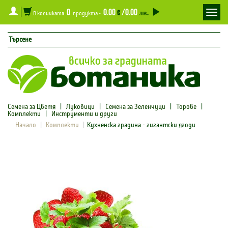
0
0.00
/0.00
Toggl
€
лв.
В количката
продукта -
navig
Семена за Цветя
|
Луковици
|
Семена за Зеленчуци
|
Торове
|
Комплекти
|
Инструменти и други
Начало
Комплекти
Кухненска градина - гигантски ягоди