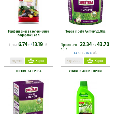
Торфена смес за зеленчуци и
Тор за трева Антимъх, 5 кг
подправки 20 л
6.74
13.19
22.34
43.70
Цена:
€
лв.
Промо цена:
€ /
/
лв. /
€
лв.
44.68
/
87.39
Купи
Купи
Код:9333
Код:1203101
ТОРОВЕ ЗА ТРЕВА
УНИВЕРСАЛНИ ТОРОВЕ