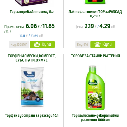
Тор за трева Антимъх, 1кг
Лактофол течен ТОР за РАЗСАД
0,250л
6.06
11.85
2.19
4.29
Промо цена:
€ /
Цена:
€
лв.
/
лв. /
€
лв.
12.11
/
23.69
Купи
Купи
Код:1208101
Код:916
ТОРФЕНИ СМЕСКИ, КОМПОСТ,
ТОРОВЕ ЗА СТАЙНИ РАСТЕНИЯ
СУБСТРАТИ, ХУМУС
Торфен субстрат за разсади 10л
Тор за листно-декоративни
растения 1000 мл