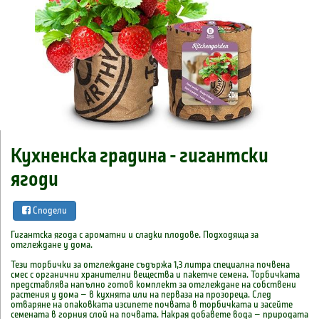
Кухненска градина - гигантски
ягоди
Сподели
Гигантска ягода с ароматни и сладки плодове. Подходяща за
отглеждане у дома.
Тези торбички за отглеждане съдържа 1,3 литра специална почвена
смес с органични хранителни вещества и пакетче семена. Торбичката
представлява напълно готов комплект за отглеждане на собствени
растения у дома – в кухнята или на перваза на прозореца. След
отваряне на опаковката изсипете почвата в торбичката и засейте
семената в горния слой на почвата. Накрая добавете вода – природата