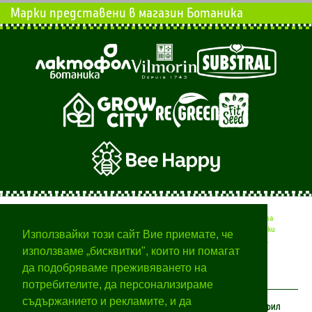
Марки представени в магазин Ботаника
Тук ще намерите полезни съвети от професионалисти за
вашата градина, времето за различните селскостопански
Използвайки този сайт Вие приемате, че
дейности и начини за отглеждане на различни растения.
използваме „бисквитки", които ни помагат
да подобряваме преживяването на
потребителите, да персонализираме
съдържанието и рекламите, и да
КЛИЕНТСКИ ЦЕНТЪР
ЗА БОТАНИКА
МОЯТ ПРОФИЛ