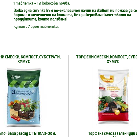
1 таблетка = 1 л кокосова почва.
Всяка една стъпка към по-екологичен начин на живот ни помага да се
борим с изменението на климата, без да жертваме качеството на
продуктите, които ползваме!
Кутия с 7 броя таблетки.
И СМЕСКИ, КОМПОСТ, СУБСТРАТИ,
ТОРФЕНИ СМЕСКИ, КОМПОСТ, СУБ
ХУМУС
ХУМУС
 почва за разсад СТЪПКА 3- 20 л.
Торфена смес за зеленчуци 