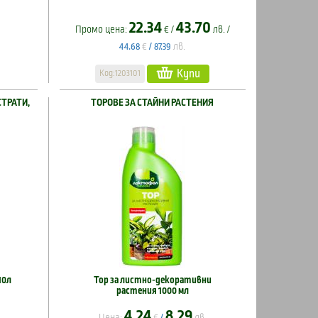
22.34
43.70
Промо цена:
€ /
лв. /
€
лв.
44.68
/
87.39
Купи
Код:1203101
СТРАТИ,
ТОРОВЕ ЗА СТАЙНИ РАСТЕНИЯ
10л
Тор за листно-декоративни
растения 1000 мл
4.24
8.29
Цена:
€
лв.
/