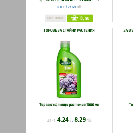
€
лв.
12.11
/
23.69
Купи
Код:1208101
ТОРОВЕ ЗА СТАЙНИ РАСТЕНИЯ
ЗА В
Тор за цъфтящи растения 1000 мл
То
4.24
8.29
Цена:
€
лв.
/