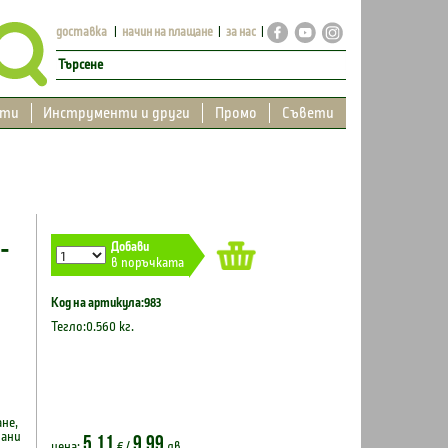
доставка
начин на плащане
за нас
кти
Инструменти и други
Промо
Съвети
-
Добави
в поръчката
Код на артикула:983
Тегло:0.560 кг.
не,
рани
5.11
9.99
цена:
€ /
лв.