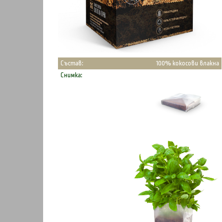
Състав:
100% кокосови влакна
Снимка: