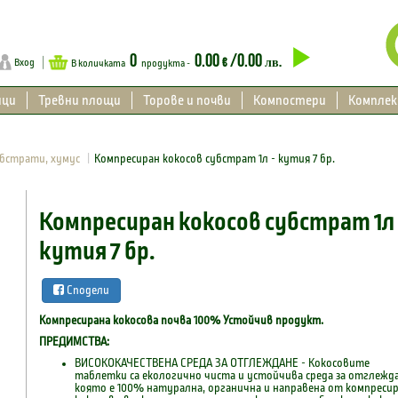
0
0.00
/0.00
€
лв.
Вход
В количката
продукта -
ици
Тревни площи
Торове и почви
Компостери
Компле
убстрати, хумус
Компресиран кокосов субстрат 1л - кутия 7 бр.
Компресиран кокосов субстрат 1л 
кутия 7 бр.
Сподели
Компресирана кокосова почва 100% Устойчив продукт.
ПРЕДИМСТВА:
ВИСОКОКАЧЕСТВЕНА СРЕДА ЗА ОТГЛЕЖДАНЕ - Кокосовите
таблетки са екологично чиста и устойчива среда за отглежда
която е 100% натурална, органична и направена от компреси