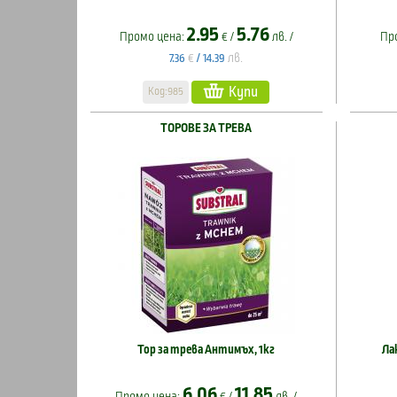
2.95
5.76
Промо цена:
€ /
лв. /
Пр
€
лв.
7.36
/
14.39
Купи
Код:985
ТОРОВЕ ЗА ТРЕВА
Тор за трева Антимъх, 1кг
Ла
6.06
11.85
Промо цена:
€ /
лв. /