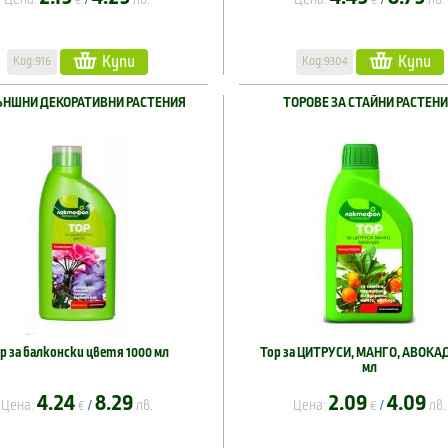
Купи
Купи
Код:916
Код:9304
ЪНШНИ ДЕКОРАТИВНИ РАСТЕНИЯ
ТОРОВЕ ЗА СТАЙНИ РАСТЕН
р за балконски цветя 1000 мл
Тор за ЦИТРУСИ, МАНГО, АВОКАД
мл
4.24
8.29
2.09
4.09
Цена:
€
лв.
Цена:
€
лв.
/
/