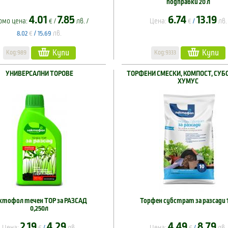
подправки 20 л
4.01
7.85
6.74
13.19
омо цена:
€ /
лв. /
Цена:
€
лв.
/
€
лв.
8.02
/
15.69
Купи
Купи
Код:989
Код:9333
УНИВЕРСАЛНИ ТОРОВЕ
ТОРФЕНИ СМЕСКИ, КОМПОСТ, СУБ
ХУМУС
ктофол течен ТОР за РАЗСАД
Торфен субстрат за разсади 
0,250л
2.19
4.29
4.49
8.79
Цена:
€
лв.
Цена:
€
лв.
/
/