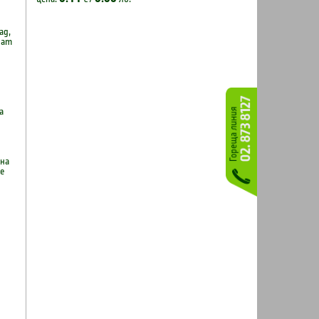
ад,
ват
а
кна
е