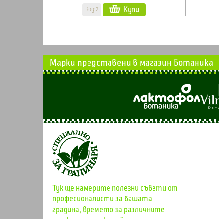
Купи
Код:2
Марки представени в магазин Ботаника
Тук ще намерите полезни съвети от
професионалисти за вашата
градина, времето за различните