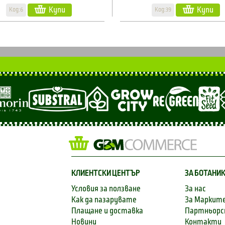
Купи
Купи
Код:6
Код:39
КЛИЕНТСКИ ЦЕНТЪР
ЗА БОТАНИ
Условия за ползване
За нас
Как да пазарувате
За Маркит
Плащане и доставка
Партньор
Новини
Контакти