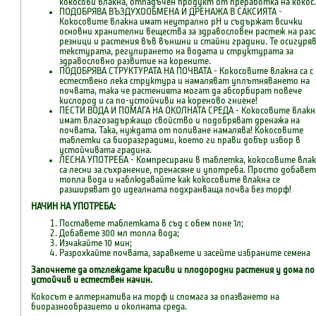
кокосови влакна, отпадъчен продукт от преработка на кокос.
ПОДОБРЯВА ВЪЗДУХООБМЕНА И ДРЕНАЖА В САКСИЯТА -
Кокосовите влакна имат неутрално pH и съдържат всички
основни хранителни вещества за здравословен растеж на разс
резници и растения във външни и стайни градини. Те осигуря
текстурата, регулирането на водата и структурата за
здравословно развитие на корените.
ПОДОБРЯВА СТРУКТУРАТА НА ПОЧВАТА - Кокосовите влакна са с
естествено лека структура и намаляват уплътняването на
почвата, така че растенията могат да абсорбират повече
кислород и са по-устойчиви на кореново гниене!
ПЕСТИ ВОДА И ПОМАГА НА ОКОЛНАТА СРЕДА - Кокосовите влакн
имат влагозадържащо свойство и подобряват дренажа на
почвата. Така, нуждата от поливане намалява! Кокосовите
таблетки са биоразградими, което ги прави добър избор в
устойчивата градина.
ЛЕСНА УПОТРЕБА - Компресирани в таблетка, кокосовите вла
са лесни за съхранение, пренасяне и употреба. Просто добавет
топла вода и наблюдавайте как кокосовите влакна се
разширяват до идеалната подхранваща почва без торф!
НАЧИН НА УПОТРЕБА:
Поставете таблетката в съд с обем поне 1л;
Добавете 300 мл топла вода;
Изчакайте 10 мин;
Разрохкайте почвата, заравнете и засейте избраните семена
Започнете да отглеждате красиви и плодородни растения у дома по
устойчив и естествен начин.
Кокосът е алтернатива на торф и спомага за опазването на
биоразнообразието и околната среда.