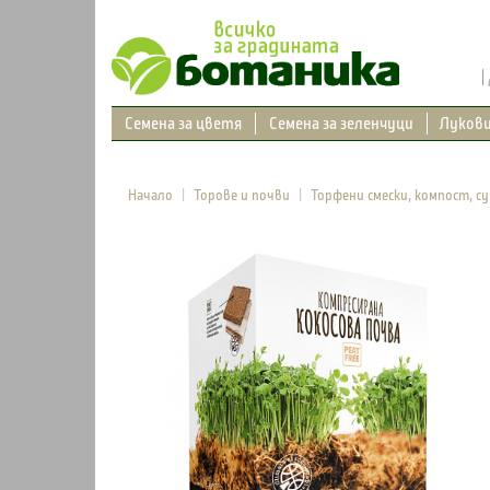
Семена за цветя
Семена за зеленчуци
Луков
Начало
Торове и почви
Торфени смески, компост, с