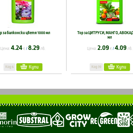
р за балконски цветя 1000 мл
Тор за ЦИТРУСИ, МАНГО, АВОКАД
мл
4.24
8.29
2.09
4.09
Цена:
€
лв.
Цена:
€
лв.
/
/
Купи
Купи
Код:6
Код:39