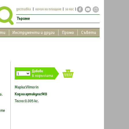
доставка
начин на плащане
за нас
кти
Инструменти и други
Промо
Съвети
Добави
в поръчката
Марка:Vilmorin
Код на артикула:f413
о.
Тегло:0.005 кг.
ите