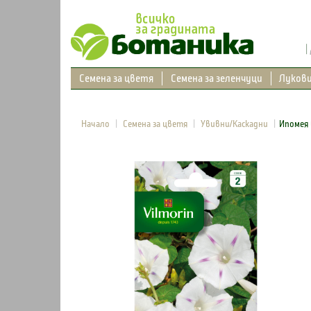
Семена за цветя
Семена за зеленчуци
Луков
Начало
Семена за цветя
Увивни/Каскадни
Ипомея 