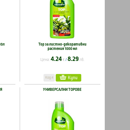
10л
Тор за листно-декоративни
растения 1000 мл
4.24
8.29
Цена:
€
лв.
/
Купи
Код:4
ИЯ
УНИВЕРСАЛНИ ТОРОВЕ