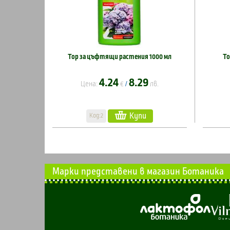
Тор за цъфтящи растения 1000 мл
То
4.24
8.29
Цена:
€
лв.
/
Купи
Код:2
Марки представени в магазин Ботаника