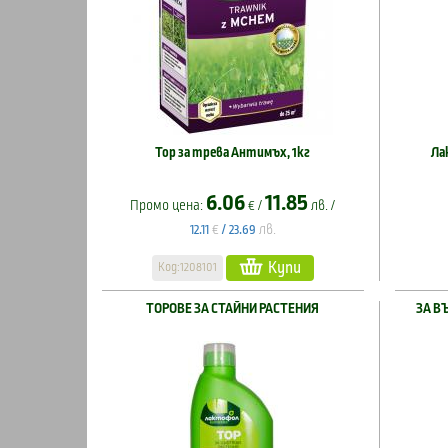
Тор за трева Антимъх, 1кг
Ла
6.06
11.85
Промо цена:
€ /
лв. /
€
лв.
12.11
/
23.69
Купи
Код:1208101
ТОРОВЕ ЗА СТАЙНИ РАСТЕНИЯ
ЗА В