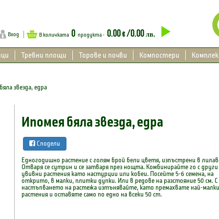
0
0.00
/0.00
€
лв.
Вход
В количката
продукта -
ици
Тревни площи
Торове и почви
Компостери
Компле
бяла звезда, едра
Ипомея бяла звезда, едра
Сподели
Едногодишно растение с голям брой бели цветя, изпъстрени в лилав
Отваря се сутрин и се затваря през нощта. Комбинирайте го с други
увивни растения като настурции или кобеи. Посейте 5-6 семена, на
открито, в малки, плитки дупки. Или в редове на разстояние 50 см. С
настъпването на растежа изтънявайте, като премахвате най-малк
растения и оставяте само по едно на всеки 50 cm.