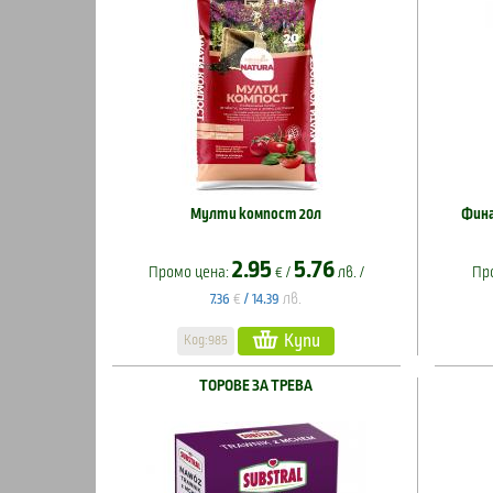
Мулти компост 20л
Фина
2.95
5.76
Промо цена:
€ /
лв. /
Пр
€
лв.
7.36
/
14.39
Купи
Код:985
ТОРОВЕ ЗА ТРЕВА