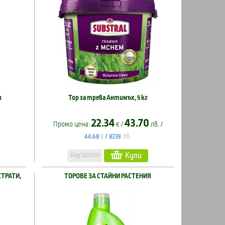
и
Тор за трева Антимъх, 5 кг
22.34
43.70
Промо цена:
€ /
лв. /
€
лв.
44.68
/
87.39
Купи
Код:1203101
СТРАТИ,
ТОРОВЕ ЗА СТАЙНИ РАСТЕНИЯ