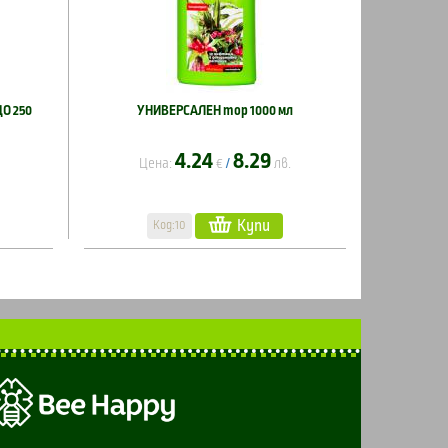
О 250
УНИВЕРСАЛЕН тор 1000 мл
4.24
8.29
Цена:
€
лв.
/
Купи
Код:10