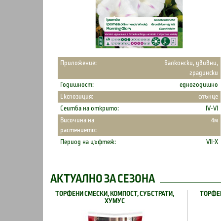
Приложение:
балконски, увивни,
градински
Годишност:
едногодишно
Експозиция:
слънце
Сеитба на открито:
IV-VI
Височина на
4м
растението:
Период на цъфтеж:
VII-X
АКТУАЛНО ЗА СЕЗОНА
ТОРФЕНИ СМЕСКИ, КОМПОСТ, СУБСТРАТИ,
ТОРФЕН
ХУМУС