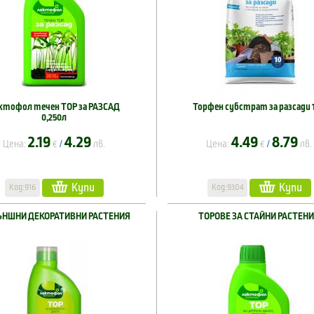
ктофол течен ТОР за РАЗСАД
Торфен субстрат за разсади 
0,250л
2.19
4.29
4.49
8.79
Цена:
€
лв.
Цена:
€
лв.
/
/
Купи
Купи
Код:916
Код:9304
ЪНШНИ ДЕКОРАТИВНИ РАСТЕНИЯ
ТОРОВЕ ЗА СТАЙНИ РАСТЕН