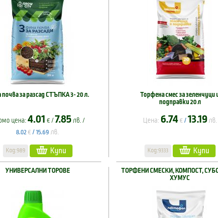
 почва за разсад СТЪПКА 3- 20 л.
Торфена смес за зеленчуци 
подправки 20 л
4.01
7.85
6.74
13.19
омо цена:
€ /
лв. /
Цена:
€
лв.
/
€
лв.
8.02
/
15.69
Купи
Купи
Код:989
Код:9333
УНИВЕРСАЛНИ ТОРОВЕ
ТОРФЕНИ СМЕСКИ, КОМПОСТ, СУБ
ХУМУС