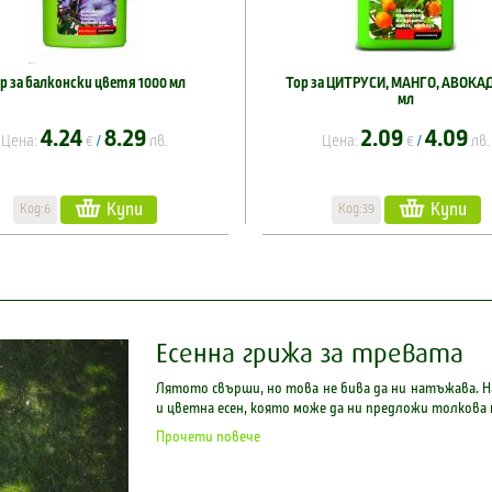
р за балконски цветя 1000 мл
Тор за ЦИТРУСИ, МАНГО, АВОКАД
мл
4.24
8.29
2.09
4.09
Цена:
€
лв.
Цена:
€
лв.
/
/
Купи
Купи
Код:6
Код:39
Есенна грижа за тревата
Лятото свърши, но това не бива да ни натъжава. На
и цветна есен, която може да ни предложи толкова 
Прочети повече