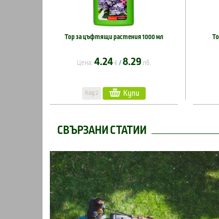
Тор за цъфтящи растения 1000 мл
То
4.24
8.29
Цена:
€
лв.
/
Купи
Код:2
СВЪРЗАНИ СТАТИИ