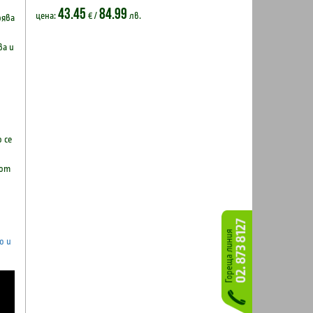
43.45
84.99
цена:
€ /
лв.
рява
ва и
 се
 от
о и