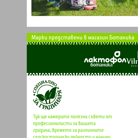
Марки представени в магазин Ботаника
Тук ще намерите полезни съвети от
професионалисти за вашата
градина, времето за различните
селскостопански дейности и начини