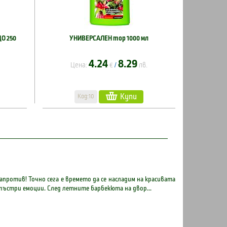
О 250
УНИВЕРСАЛЕН тор 1000 мл
4.24
8.29
Цена:
€
лв.
/
Купи
Код:10
против! Точно сега е времето да се насладим на красивата
пъстри емоции. След летните барбекюта на двор...