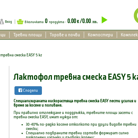
0
0.00
/0.00
€
лв.
Вход
В количката
продукта -
ици
Тревни площи
Торове и почви
Компостери
Компле
тревна смеска EASY 5 кг
Лактофол тревна смеска EASY 5 к
Сподели
Специализираната нискорастяща тревна смеска EASY пести усилия и
време за косене и поливане.
При правилно отглеждане и поддръжка, тревните площи засети с
тревна смеска EASY, имат нужда от:
30-40% по-рядко косене отколкото при други видове тревни
смески;
Специално подбраните тревни сортове формират силно
разклонени издънки и дълбоки корени;