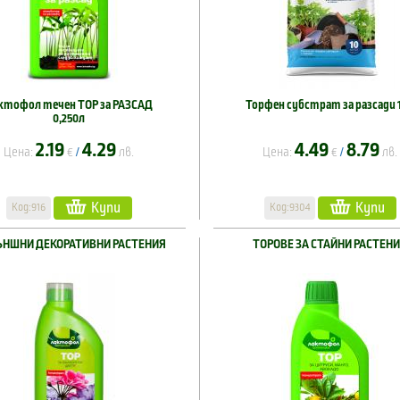
ктофол течен ТОР за РАЗСАД
Торфен субстрат за разсади 
0,250л
2.19
4.29
4.49
8.79
Цена:
€
лв.
Цена:
€
лв.
/
/
Купи
Купи
Код:916
Код:9304
ЪНШНИ ДЕКОРАТИВНИ РАСТЕНИЯ
ТОРОВЕ ЗА СТАЙНИ РАСТЕН