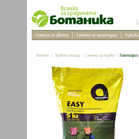
Семена за цветя
Семена за зеленчуци
Луков
Начало
Тревни площи
Семена за трева
Лактофол 