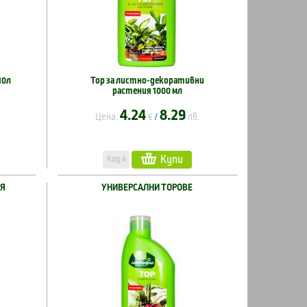
10л
Тор за листно-декоративни
растения 1000 мл
4.24
8.29
Цена:
€
лв.
/
Купи
Код:4
ИЯ
УНИВЕРСАЛНИ ТОРОВЕ