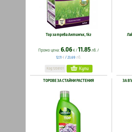
Тор за трева Антимъх, 1кг
Ла
6.06
11.85
Промо цена:
€ /
лв. /
€
лв.
12.11
/
23.69
Купи
Код:1208101
ТОРОВЕ ЗА СТАЙНИ РАСТЕНИЯ
ЗА В