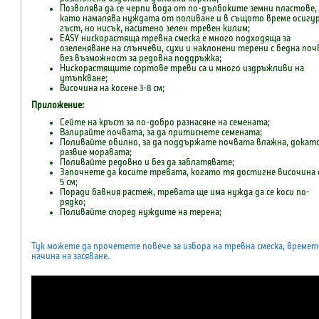
Позволява да се черпи вода от по-дълбоките земни пластове,
като намалява нуждата от поливане и в същото време осигу
гъст, но нисък, наситено зелен тревен килим;
EASY нискорастяща тревна смеска е много подходяща за
озеленяване на слънчеви, сухи и наклонени терени с бедна поч
без възможност за редовна поддръжка;
Нискорастящите сортове треви са и много издръжливи на
утъпкване;
Височина на косене 3-8 см;
Приложение:
Сейте на кръст за по-добро разнасяне на семената;
Валирайте почвата, за да притиснете семената;
Поливайте обилно, за да поддържате почвата влажна, докато
развие моравата;
Поливайте редовно и без да заблатявате;
Започнете да косите тревата, когато тя достигне височина
5 см;
Поради бавния растеж, тревата ще има нужда да се коси по-
рядко;
Поливайте според нуждите на терена;
Тук можете да прочетете повече за избора на тревна смеска, времет
начина на засяване.