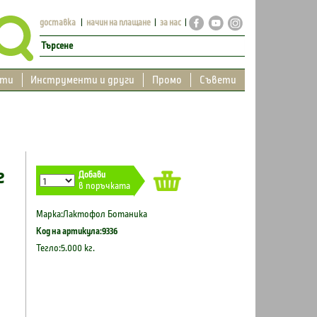
доставка
начин на плащане
за нас
кти
Инструменти и други
Промо
Съвети
г
Добави
в поръчката
Марка:Лактофол Ботаника
Код на артикула:9336
Тегло:5.000 кг.