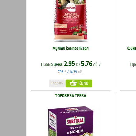
Мулти компост 20л
Фина
2.95
5.76
Промо цена:
€ /
лв. /
Пр
€
лв.
7.36
/
14.39
Купи
Код:985
ТОРОВЕ ЗА ТРЕВА