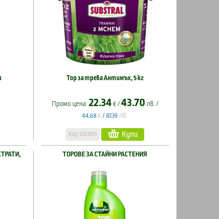
и
Тор за трева Антимъх, 5 кг
22.34
43.70
Промо цена:
€ /
лв. /
€
лв.
44.68
/
87.39
Купи
Код:1203101
СТРАТИ,
ТОРОВЕ ЗА СТАЙНИ РАСТЕНИЯ