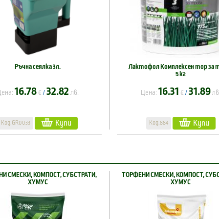
Ръчна сеялка 3л.
Лактофол Комплексен тор за 
5 кг
16.78
32.82
16.31
31.89
Цена:
€
лв.
Цена:
€
лв
/
/
Купи
Купи
Код:GR0033
Код:884
И СМЕСКИ, КОМПОСТ, СУБСТРАТИ,
ТОРФЕНИ СМЕСКИ, КОМПОСТ, СУБ
ХУМУС
ХУМУС