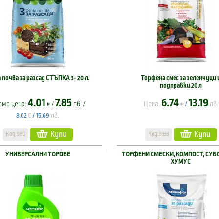
 почва за разсад СТЪПКА 3- 20 л.
Торфена смес за зеленчуци 
подправки 20 л
4.01
7.85
6.74
13.19
омо цена:
€ /
лв. /
Цена:
€
лв.
/
€
лв.
8.02
/
15.69
Купи
Купи
Код:989
Код:9333
УНИВЕРСАЛНИ ТОРОВЕ
ТОРФЕНИ СМЕСКИ, КОМПОСТ, СУБ
ХУМУС