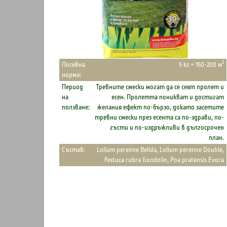
2
Посевна
5 кг = 150-200 м
норма:
Период
Тревните смески могат да се сеят пролет и
на
есен. Пролетта поникват и достигат
ползване:
желания ефект по-бързо, докато засетите
тревни смески през есента са по-здрави, по-
гъсти и по-издръжливи в дългосрочен
план.
Състав:
Lolium perenne Belida, Lolium perenne Double,
Festuca rubra Gondolin, Poa pratensis Evora