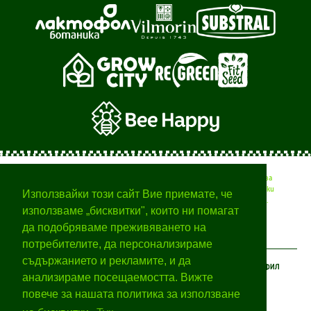
Тук ще намерите полезни съвети от професионалисти за
вашата градина, времето за различните селскостопански
Използвайки този сайт Вие приемате, че
дейности и начини за отглеждане на различни растения.
използваме „бисквитки", които ни помагат
да подобряваме преживяването на
потребителите, да персонализираме
съдържанието и рекламите, и да
КЛИЕНТСКИ ЦЕНТЪР
ЗА БОТАНИКА
МОЯТ ПРОФИЛ
анализираме посещаемостта. Вижте
Условия за ползване
За нас
Вход
Как да пазарувате
повече за нашата политика за използване
За Марките
Регистрация
Плащане и доставка
Партньорство