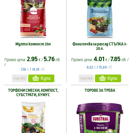
Мулти компост 20л
Фина почва за разсад СТЪПКА 3-
20 л.
2.95
5.76
4.01
7.85
Промо цена:
€ /
лв.
Промо цена:
€ /
лв. /
/
€
лв.
8.02
/
15.69
€
лв.
7.36
/
14.39
Купи
Купи
Код:985
Код:989
ТОРФЕНИ СМЕСКИ, КОМПОСТ,
ТОРОВЕ ЗА ТРЕВА
СУБСТРАТИ, ХУМУС