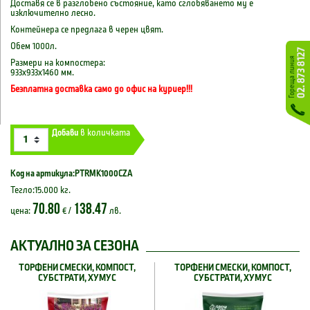
Доставя се в разглобено състояние, като сглобяването му е
изключително лесно.
Контейнера се предлага в черен цвят.
Обем 1000л.
Размери на компостера:
933х933х1460 мм.
Безплатна доставка само до офис на куриер!!!
Добави
в количката
Код на артикула:PTRMK1000CZA
Тегло:15.000 кг.
70.80
138.47
цена:
€ /
лв.
АКТУАЛНО ЗА СЕЗОНА
ТОРФЕНИ СМЕСКИ, КОМПОСТ,
ТОРФЕНИ СМЕСКИ, КОМПОСТ,
СУБСТРАТИ, ХУМУС
СУБСТРАТИ, ХУМУС