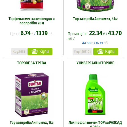
Торфена смес за зеленчуци и
Тор за трева Антимъх, 5 кг
подправки 20 л
6.74
13.19
22.34
43.70
Цена:
€
лв.
Промо цена:
€ /
/
лв. /
€
лв.
44.68
/
87.39
Купи
Купи
Код:9333
Код:1203101
ТОРОВЕ ЗА ТРЕВА
УНИВЕРСАЛНИ ТОРОВЕ
Тор за трева Антимъх, 1кг
Лактофол течен ТОР за РАЗСАД
0,250л