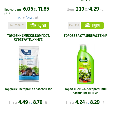
6.06
11.85
2.19
4.29
Промо цена:
€ /
Цена:
€
лв.
/
лв. /
€
лв.
12.11
/
23.69
Купи
Купи
Код:1208101
Код:916
ТОРФЕНИ СМЕСКИ, КОМПОСТ,
ТОРОВЕ ЗА СТАЙНИ РАСТЕНИЯ
СУБСТРАТИ, ХУМУС
Торфен субстрат за разсади 10л
Тор за листно-декоративни
растения 1000 мл
4.49
8.79
4.24
8.29
Цена:
€
лв.
Цена:
€
лв.
/
/