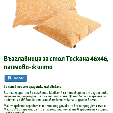
Възглавница за стол Тоскана 46x46,
палмово-жълто
Сподели
За неповторимо градинско изживяване
Всички градински възглавници Madison® са произведени от издръжливи
материали, подходящи за външно ползване. Цветовете и шарките са
оцветени с UV бои, които запазват качествата си дълго време.
Майсторската изработка и лесна поддръжка на всеки продукт с марка
Madison®ви гарантират дългогодишно ползване в градината с голямо