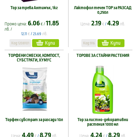
Тор за трева Антимъх, 1кг
Лактофол течен ТОР за РАЗСАД
0,250л
6.06
11.85
2.19
4.29
Промо цена:
€ /
Цена:
€
лв.
/
лв. /
€
лв.
12.11
/
23.69
Купи
Купи
Код:1208101
Код:916
ТОРФЕНИ СМЕСКИ, КОМПОСТ,
ТОРОВЕ ЗА СТАЙНИ РАСТЕНИЯ
СУБСТРАТИ, ХУМУС
Торфен субстрат за разсади 10л
Тор за листно-декоративни
растения 1000 мл
4.49
8.79
4.24
8.29
Цена:
€
лв.
Цена:
€
лв.
/
/