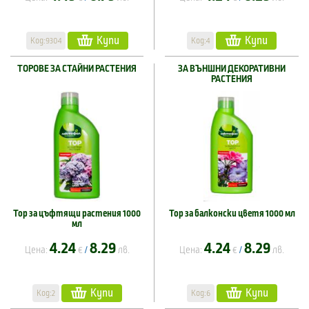
Купи
Купи
Код:9304
Код:4
ТОРОВЕ ЗА СТАЙНИ РАСТЕНИЯ
ЗА ВЪНШНИ ДЕКОРАТИВНИ
РАСТЕНИЯ
Тор за цъфтящи растения 1000
Тор за балконски цветя 1000 мл
мл
4.24
8.29
4.24
8.29
Цена:
€
лв.
Цена:
€
лв.
/
/
Купи
Купи
Код:2
Код:6