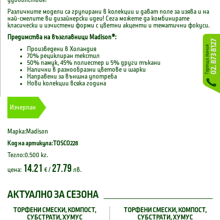
удоволствие!
Различните модели са групирани в колекции и дават поле за изява и на
най-смелите ви дизайнерски идеи! Сега можете да комбинирате
класически и изчистени форми с цветни акценти и тематични фокуси.
Предимства на възглавници
Madison
®:
Произведени в Холандия
70% рециклиран текстил
50% памук, 45% полиестер и 5% други тъкани
Налични в разнообразни цветове и шарки
Направени за външна употреба
Нови колекции всяка година
Изчерпан
Марка:Madison
Код на артикула:TOSCO228
Тегло:0.500 кг.
14.21
27.79
цена:
€ /
лв.
АКТУАЛНО ЗА СЕЗОНА
ТОРФЕНИ СМЕСКИ, КОМПОСТ,
ТОРФЕНИ СМЕСКИ, КОМПОСТ,
СУБСТРАТИ, ХУМУС
СУБСТРАТИ, ХУМУС