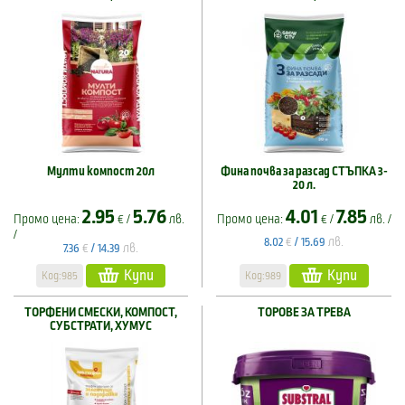
Мулти компост 20л
Фина почва за разсад СТЪПКА 3-
20 л.
2.95
5.76
4.01
7.85
Промо цена:
€ /
лв.
Промо цена:
€ /
лв. /
/
€
лв.
8.02
/
15.69
€
лв.
7.36
/
14.39
Купи
Купи
Код:985
Код:989
ТОРФЕНИ СМЕСКИ, КОМПОСТ,
ТОРОВЕ ЗА ТРЕВА
СУБСТРАТИ, ХУМУС