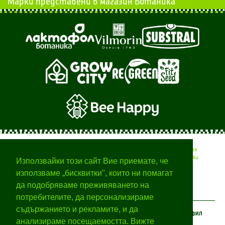
Марки представени в магазин Ботаника
Тук ще намерите полезни съвети от професионалисти за
вашата градина, времето за различните селскостопански
Използвайки този сайт Вие приемате, че
дейности и начини за отглеждане на различни растения.
използваме „бисквитки", които ни помагат
да подобряваме преживяването на
потребителите, да персонализираме
съдържанието и рекламите, и да
КЛИЕНТСКИ ЦЕНТЪР
ЗА БОТАНИКА
МОЯТ ПРОФИЛ
анализираме посещаемостта. Вижте
Условия за ползване
За нас
Вход