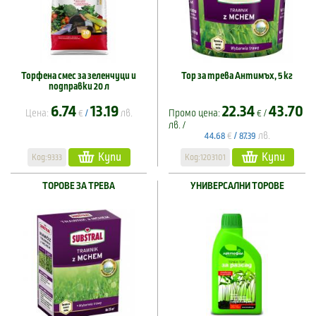
Торфена смес за зеленчуци и
Тор за трева Антимъх, 5 кг
подправки 20 л
6.74
13.19
22.34
43.70
Цена:
€
лв.
Промо цена:
€ /
/
лв. /
€
лв.
44.68
/
87.39
Купи
Купи
Код:9333
Код:1203101
ТОРОВЕ ЗА ТРЕВА
УНИВЕРСАЛНИ ТОРОВЕ