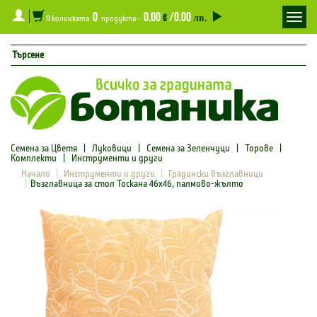
0
0.00
/0.00
Toggl
€
лв.
В количката
продукта -
navig
Семена за Цветя
|
Луковици
|
Семена за Зеленчуци
|
Торове
|
Комплекти
|
Инструменти и други
Начало
Инструменти и други
Градински възглавници
Възглавница за стол Тоскана 46x46, палмово-жълто