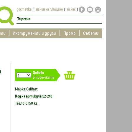
доставка
начин на плащане
за нас
кти
Инструменти и други
Промо
Съвети
™
Добави
в поръчката
Марка:Cellfast
Код на артикула:52-240
Тегло:0.150 кг.