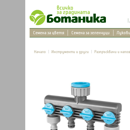
Семена за цветя
Семена за зеленчуци
Луков
Начало
Инструменти и други
Разпръсквачи и напо