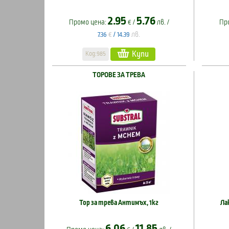
2.95
5.76
Промо цена:
€ /
лв. /
Пр
€
лв.
7.36
/
14.39
Купи
Код:985
ТОРОВЕ ЗА ТРЕВА
Тор за трева Антимъх, 1кг
Ла
6.06
11.85