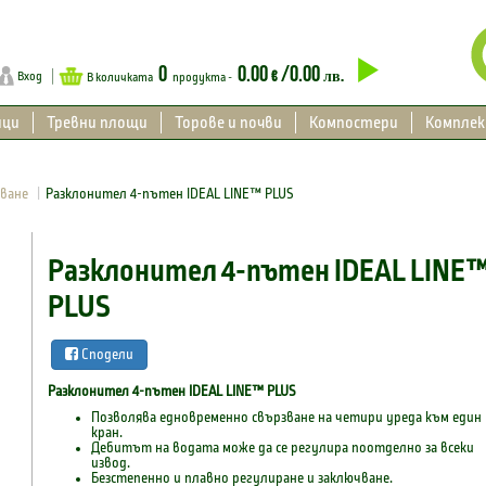
0
0.00
/0.00
€
лв.
Вход
В количката
продукта -
ици
Тревни площи
Торове и почви
Компостери
Компле
яване
Разклонител 4-пътен IDEAL LINE™ PLUS
Разклонител 4-пътен IDEAL LINE
PLUS
Сподели
Разклонител 4-пътен IDEAL LINE™ PLUS
Позволява едновременно свързване на четири уреда към един
кран.
Дебитът на водата може да се регулира поотделно за всеки
извод.
Безстепенно и плавно регулиране и заключване.