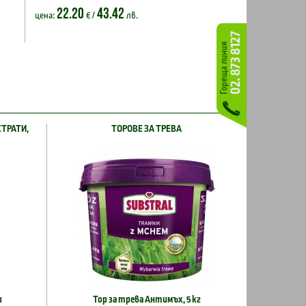
22.20
43.42
цена:
€ /
лв.
СТРАТИ,
ТОРОВЕ ЗА ТРЕВА
и
Тор за трева Антимъх, 5 кг