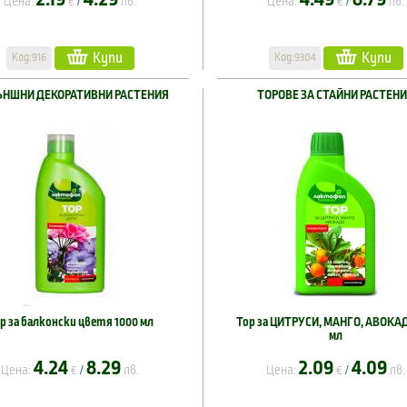
Цена:
€
лв.
Цена:
€
лв.
/
/
Купи
Купи
Код:916
Код:9304
ЪНШНИ ДЕКОРАТИВНИ РАСТЕНИЯ
ТОРОВЕ ЗА СТАЙНИ РАСТЕН
р за балконски цветя 1000 мл
Тор за ЦИТРУСИ, МАНГО, АВОКАД
мл
4.24
8.29
2.09
4.09
Цена:
€
лв.
Цена:
€
лв.
/
/