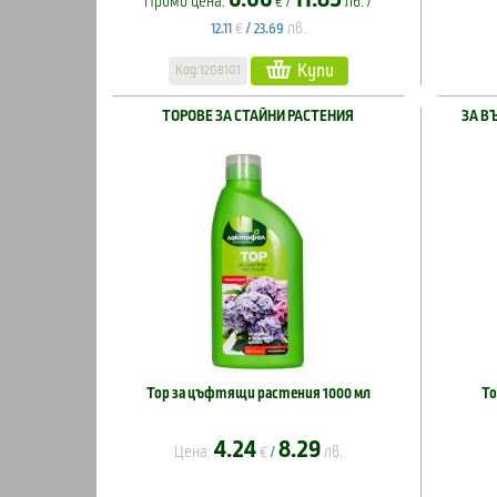
Промо цена:
€ /
лв. /
€
лв.
12.11
/
23.69
Купи
Код:1208101
ТОРОВЕ ЗА СТАЙНИ РАСТЕНИЯ
ЗА В
Тор за цъфтящи растения 1000 мл
То
4.24
8.29
Цена:
€
лв.
/