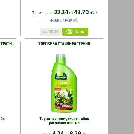
22.34
43.70
Промо цена:
€ /
лв. /
€
лв.
44.68
/
87.39
Купи
Код:1203101
СТРАТИ,
ТОРОВЕ ЗА СТАЙНИ РАСТЕНИЯ
10л
Тор за листно-декоративни
растения 1000 мл
4.24
8.29