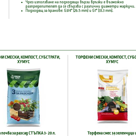
Чрез използване на подходящи бързи връзки е възможно
разпределителят да се свързва с различни диаметри маркучи.
Подходящ за кранове: G3/4" (26.5 mm) и G1" (33.3 mm).
И СМЕСКИ, КОМПОСТ, СУБСТРАТИ,
ТОРФЕНИ СМЕСКИ, КОМПОСТ, СУБ
ХУМУС
ХУМУС
 почва за разсад СТЪПКА 3- 20 л.
Торфена смес за зеленчуци 