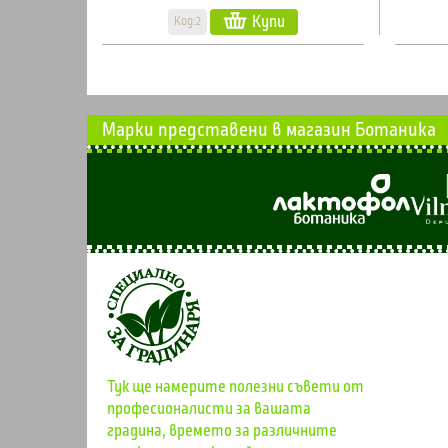
Купи
Код:2
Марки представени в магазин Ботаника
Тук ще намерите полезни съвети от
професионалисти за вашата
градина, времето за различните