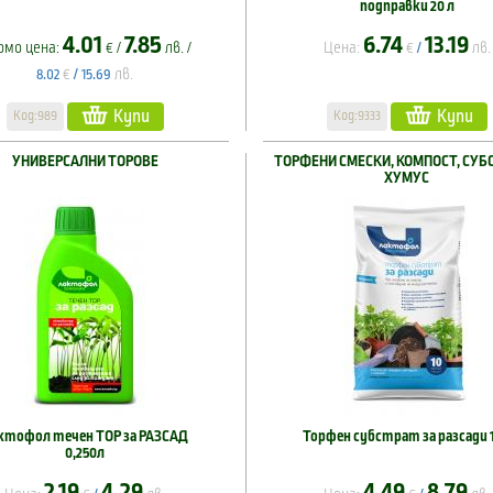
подправки 20 л
4.01
7.85
6.74
13.19
омо цена:
€ /
лв. /
Цена:
€
лв.
/
€
лв.
8.02
/
15.69
Купи
Купи
Код:989
Код:9333
УНИВЕРСАЛНИ ТОРОВЕ
ТОРФЕНИ СМЕСКИ, КОМПОСТ, СУБ
ХУМУС
ктофол течен ТОР за РАЗСАД
Торфен субстрат за разсади 
0,250л
2.19
4.29
4.49
8.79