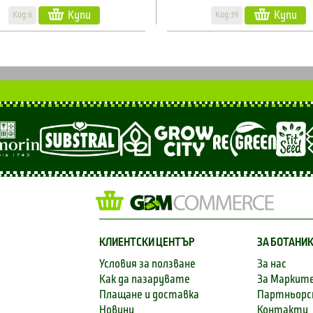
Купи
Купи
Код:6
Код:39
КЛИЕНТСКИ ЦЕНТЪР
ЗА БОТАНИ
Условия за ползване
За нас
Как да пазарувате
За Маркит
Плащане и доставка
Партньор
Новини
Контакти